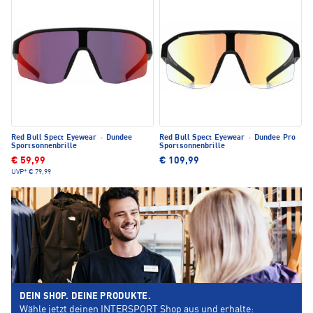
Red Bull Spect Eyewear
·
Dundee
Red Bull Spect Eyewear
·
Dundee Pro
Sportsonnenbrille
Sportsonnenbrille
€ 59,99
€ 109,99
UVP*
€ 79,99
DEIN SHOP. DEINE PRODUKTE.
Wähle jetzt deinen INTERSPORT Shop aus und erhalte: