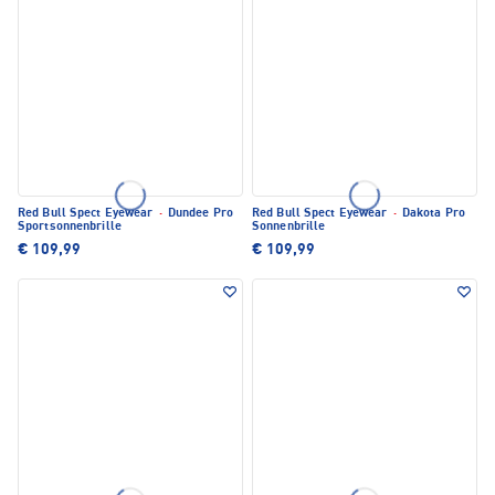
Red Bull Spect Eyewear
·
Dundee Pro
Red Bull Spect Eyewear
·
Dakota Pro
Sportsonnenbrille
Sonnenbrille
€ 109,99
€ 109,99