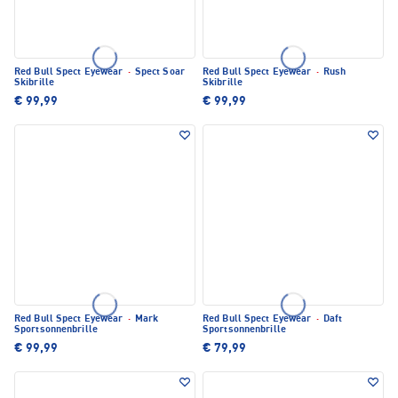
Red Bull Spect Eyewear
·
Spect Soar
Red Bull Spect Eyewear
·
Rush
Skibrille
Skibrille
€ 99,99
€ 99,99
Red Bull Spect Eyewear
·
Mark
Red Bull Spect Eyewear
·
Daft
Sportsonnenbrille
Sportsonnenbrille
€ 99,99
€ 79,99