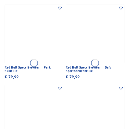
Red Bull Spect Eyewear
·
Park
Red Bull Spect Eyewear
·
Daft
Skibrille
Sportsonnenbrille
€ 79,99
€ 79,99