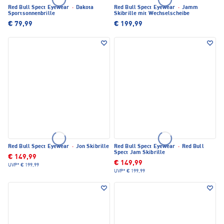
Red Bull Spect Eyewear
·
Dakota
Red Bull Spect Eyewear
·
Jamm
Sportsonnenbrille
Skibrille mit Wechselscheibe
€ 79,99
€ 199,99
Red Bull Spect Eyewear
·
Jon Skibrille
Red Bull Spect Eyewear
·
Red Bull
Spect Jam Skibrille
€ 149,99
€ 149,99
UVP*
€ 199,99
UVP*
€ 199,99