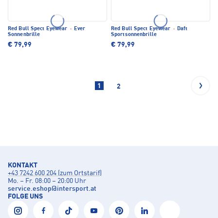
Red Bull Spect Eyewear
·
Ever
Red Bull Spect Eyewear
·
Daft
Sonnenbrille
Sportsonnenbrille
€ 79,99
€ 79,99
1
2
KONTAKT
+43 7242 600 204 (zum Ortstarif)
Mo. – Fr. 08:00 – 20:00 Uhr
service.eshop
@
intersport.at
FOLGE UNS