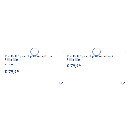
Red Bull Spect Eyewear
·
Neon
Red Bull Spect Eyewear
·
Park
Skibrille
Skibrille
Kinder
€ 79,99
€ 79,99