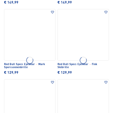
€ 149,99
€ 149,99
Red Bull Spect Eyewear
·
Mark
Red Bull Spect Eyewear
·
Fink
Sportsonnenbrille
Skibrille
€ 129,99
€ 129,99