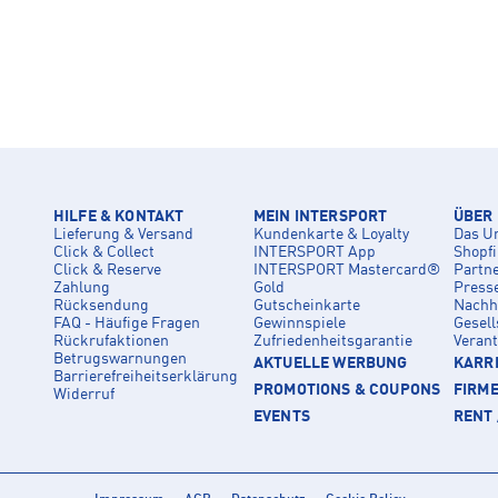
HILFE & KONTAKT
MEIN INTERSPORT
ÜBER
Lieferung & Versand
Kundenkarte & Loyalty
Das U
Click & Collect
INTERSPORT App
Shopf
Click & Reserve
INTERSPORT Mastercard®
Partn
Zahlung
Gold
Press
Rücksendung
Gutscheinkarte
Nachha
FAQ - Häufige Fragen
Gewinnspiele
Gesell
Rückrufaktionen
Zufriedenheitsgarantie
Veran
Betrugswarnungen
AKTUELLE WERBUNG
KARRI
Barrierefreiheitserklärung
PROMOTIONS & COUPONS
FIRM
Widerruf
EVENTS
RENT 