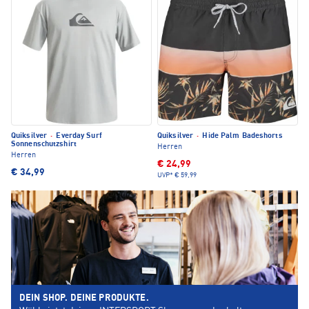
Quiksilver
·
Everday Surf
Quiksilver
·
Hide Palm Badeshorts
Sonnenschutzshirt
Herren
Herren
€ 24,99
€ 34,99
UVP*
€ 59,99
DEIN SHOP. DEINE PRODUKTE.