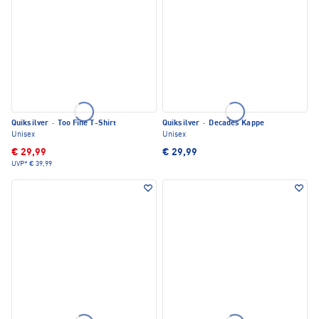
Quiksilver
·
Too Fine T-Shirt
Quiksilver
·
Decades Kappe
Unisex
Unisex
€ 29,99
€ 29,99
UVP*
€ 39,99