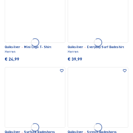
Quiksilver
·
Mini Logo T- Shirt
Quiksilver
·
Everyday Surf Badeshirt
Herren
Herren
€ 24,99
€ 39,99
Quiksilver
·
Surfsilk Badeshorts
Quiksilver
·
Stretch Badeshorts