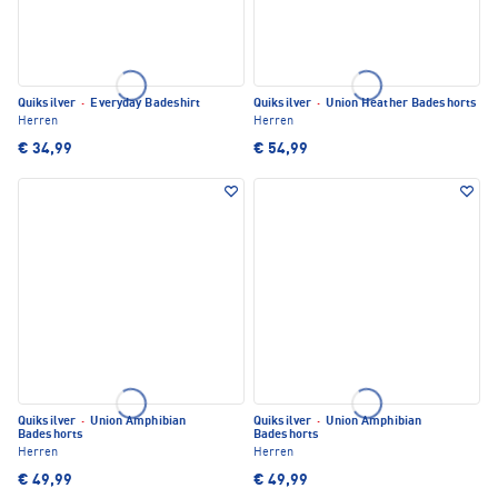
Quiksilver
·
Everyday Badeshirt
Quiksilver
·
Union Heather Badeshorts
Herren
Herren
€ 34,99
€ 54,99
Quiksilver
·
Union Amphibian
Quiksilver
·
Union Amphibian
Badeshorts
Badeshorts
Herren
Herren
€ 49,99
€ 49,99