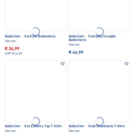
Quiksilver
·
Surfsilk Badeshorts
Quiksilver
·
Everyday Straight
Badeshorts
Herren
Herren
€ 34,99
€ 44,99
UVP*
€ 44,99
Quiksilver
·
Evo Endless Typ T-Shirt
Quiksilver
·
Slub Roundneck T-Shirt
Herren
Herren