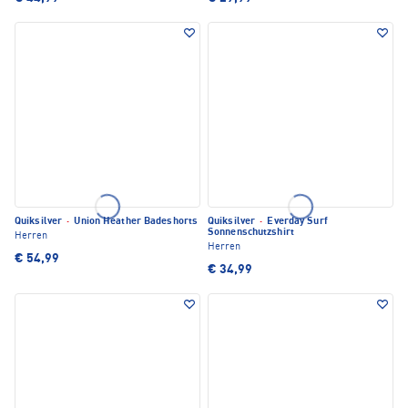
Quiksilver
·
Union Heather Badeshorts
Quiksilver
·
Everday Surf
Sonnenschutzshirt
Herren
Herren
€ 54,99
€ 34,99