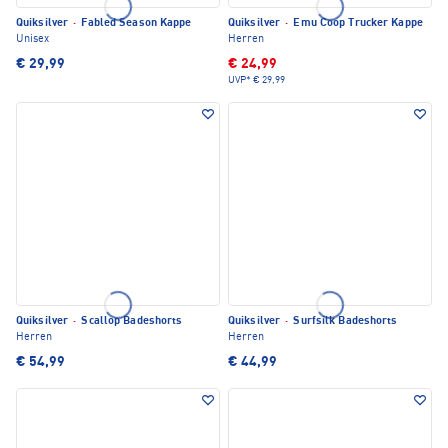
Quiksilver
·
Fabled Season Kappe
Quiksilver
·
Emu Coop Trucker Kappe
Unisex
Herren
€ 29,99
€ 24,99
UVP*
€ 29,99
Quiksilver
·
Scallop Badeshorts
Quiksilver
·
Surfsilk Badeshorts
Herren
Herren
€ 54,99
€ 44,99