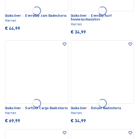
Quiksilver
·
Everyday Jam Badeshorts
Quiksilver
·
Everday Surf
Sonnenschutzshirt
Herren
Herren
€ 44,99
€ 34,99
Quiksilver
·
Surfsilk Cargo Badeshorts
Quiksilver
·
Deluxe Badeshorts
Herren
Herren
€ 69,99
€ 34,99