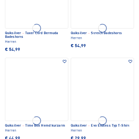
Quiksilver
·
Taxer Cord Bermuda
Quiksilver
·
Stretch Badeshorts
Badeshorts
Herren
Herren
€ 54,99
€ 54,99
Quiksilver
·
Time Box Hemd kurzarm
Quiksilver
·
Evo Endless Typ T-Shirt
Herren
Herren
€ 44,99
€ 29,99