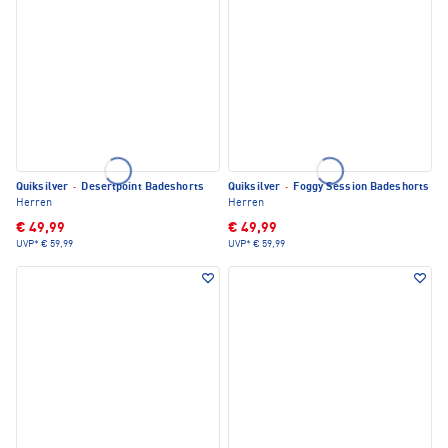
Quiksilver
·
Desertpoint Badeshorts
Quiksilver
·
Foggy Session Badeshorts
Herren
Herren
€ 49,99
€ 49,99
UVP*
€ 59,99
UVP*
€ 59,99