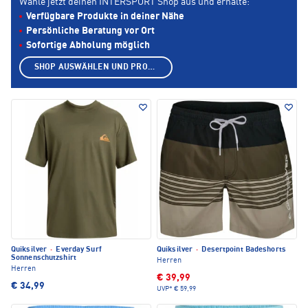
Wähle jetzt deinen INTERSPORT Shop aus und erhalte:
Verfügbare Produkte in deiner Nähe
Persönliche Beratung vor Ort
Sofortige Abholung möglich
SHOP AUSWÄHLEN UND PRODUKTE ANZEIGEN
Quiksilver
·
Everday Surf
Quiksilver
·
Desertpoint Badeshorts
Sonnenschutzshirt
Herren
Herren
€ 39,99
€ 34,99
UVP*
€ 59,99