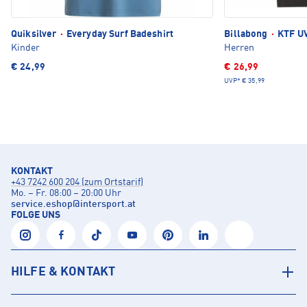
Quiksilver
·
Everyday Surf Badeshirt
Billabong
·
KTF UV
Kinder
Herren
€ 24,99
€ 26,99
UVP*
€ 35,99
KONTAKT
+43 7242 600 204 (zum Ortstarif)
Mo. – Fr. 08:00 – 20:00 Uhr
service.eshop
@
intersport.at
FOLGE UNS
HILFE & KONTAKT