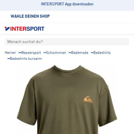
INTERSPORT App downloaden
WÄHLE DEINEN SHOP
Wonach suchst du?
Herren
Wassersport
Schwimmen
Bademode
Badeshirts
Badeshirts kurzarm