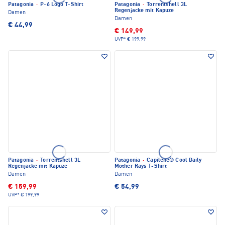
Patagonia
·
P-6 Logo T-Shirt
Patagonia
·
Torrentshell 3L
Regenjacke mit Kapuze
Damen
Damen
€ 44,99
€ 149,99
UVP*
€ 199,99
Patagonia
·
Torrentshell 3L
Patagonia
·
Capilene® Cool Daily
Regenjacke mit Kapuze
Mother Rays T-Shirt
Damen
Damen
€ 159,99
€ 54,99
UVP*
€ 199,99