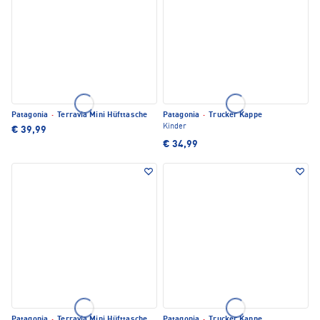
Patagonia
·
Terravia Mini Hüfttasche
Patagonia
·
Trucker Kappe
Kinder
€ 39,99
€ 34,99
Patagonia
·
Terravia Mini Hüfttasche
Patagonia
·
Trucker Kappe