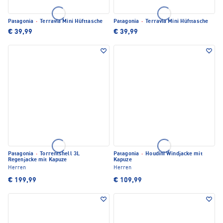
Patagonia
·
Terravia Mini Hüfttasche
Patagonia
·
Terravia Mini Hüfttasche
€ 39,99
€ 39,99
Patagonia
·
Torrentshell 3L
Patagonia
·
Houdini Windjacke mit
Regenjacke mit Kapuze
Kapuze
Herren
Herren
€ 199,99
€ 109,99