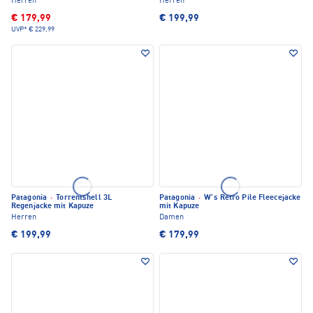
Herren
Herren
€ 179,99
€ 199,99
UVP*
€ 229,99
Patagonia
·
Torrentshell 3L
Patagonia
·
W's Retro Pile Fleecejacke
Regenjacke mit Kapuze
mit Kapuze
Herren
Damen
€ 199,99
€ 179,99