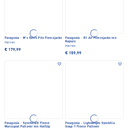
Patagonia
·
M's Retro Pile Fleecejacke
Patagonia
·
R1 Air Fleecejacke mit
Kapuze
Herren
Herren
€ 179,99
€ 159,99
Patagonia
·
Synchilla® Fleece
Patagonia
·
Lightweight Synchilla
Marsupial Pullover mit Halfzip
Snap-T Fleece Pullover