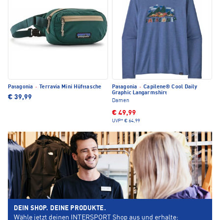
Patagonia
·
Terravia Mini Hüfttasche
Patagonia
·
Capilene® Cool Daily
Graphic Langarmshirt
€ 39,99
Damen
€ 49,99
UVP*
€ 64,99
DEIN SHOP. DEINE PRODUKTE.
Wähle jetzt deinen INTERSPORT Shop aus und erhalte: