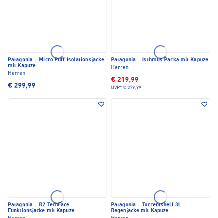
Patagonia
·
Micro Puff Isolationsjacke
Patagonia
·
Isthmus Parka mit Kapuze
mit Kapuze
Herren
Herren
€ 219,99
€ 299,99
UVP*
€ 279,99
Patagonia
·
R2 TechFace
Patagonia
·
Torrentshell 3L
Funktionsjacke mit Kapuze
Regenjacke mit Kapuze