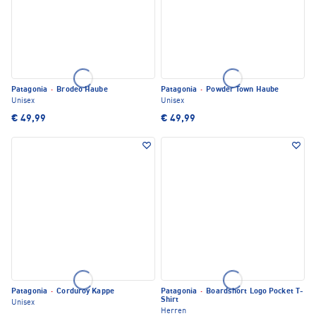
Patagonia
·
Brodeo Haube
Patagonia
·
Powder Town Haube
Unisex
Unisex
€ 49,99
€ 49,99
Patagonia
·
Corduroy Kappe
Patagonia
·
Boardshort Logo Pocket T-
Shirt
Unisex
Herren