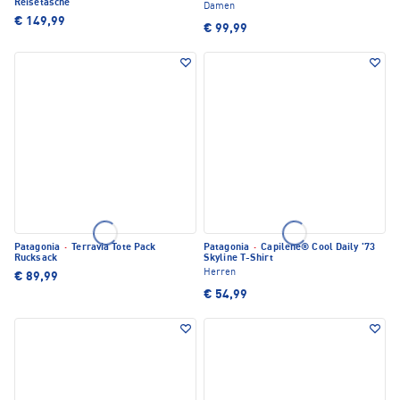
Reisetasche
Damen
€ 149,99
€ 99,99
Patagonia
·
Terravia Tote Pack
Patagonia
·
Capilene® Cool Daily '73
Rucksack
Skyline T-Shirt
Herren
€ 89,99
€ 54,99