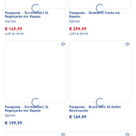
Patagonia
·
Torrentshell 3L
Patagonia
·
Downdrift Parka mit
Regenjacke mit Kapuze
Kapuze
Herren
Damen
€ 149,99
€ 299,99
UVP*
€ 199,99
UVP*
€ 399,99
Patagonia
·
Torrentshell 3L
Patagonia
·
Black Hole 55 Duffel
Regenjacke mit Kapuze
Reisetasche
Damen
€ 169,99
€ 199,99