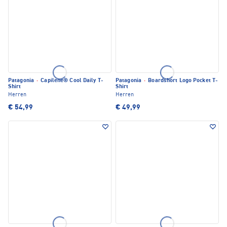
Patagonia
·
Capilene® Cool Daily T-
Patagonia
·
Boardshort Logo Pocket T-
Shirt
Shirt
Herren
Herren
€ 54,99
€ 49,99