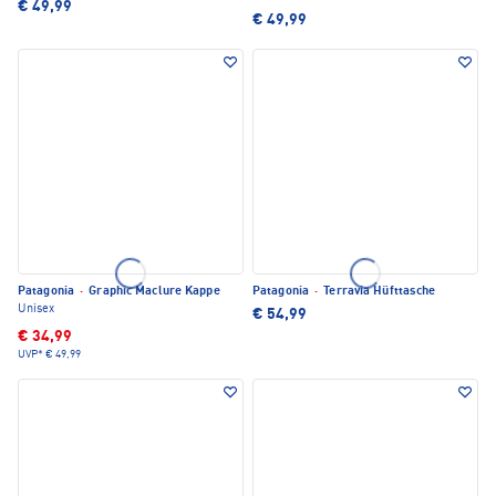
€ 49,99
€ 49,99
Patagonia
·
Graphic Maclure Kappe
Patagonia
·
Terravia Hüfttasche
Unisex
€ 54,99
€ 34,99
UVP*
€ 49,99