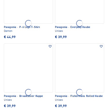
Patagonia
·
P-6 Logo T-Shirt
Patagonia
·
Everyday Haube
Damen
Unisex
€ 44,99
€ 39,99
Patagonia
·
Broadcaster Kappe
Patagonia
·
Fishermans Rolled Haube
Unisex
Unisex
€ 39,99
€ 39,99