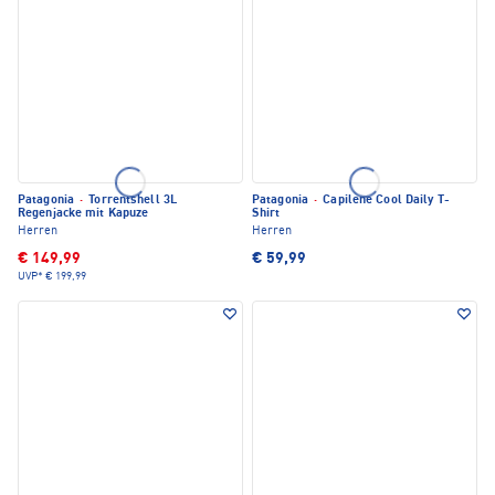
Patagonia
·
Torrentshell 3L
Patagonia
·
Capilene Cool Daily T-
Regenjacke mit Kapuze
Shirt
Herren
Herren
€ 149,99
€ 59,99
UVP*
€ 199,99