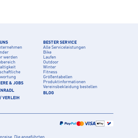
 UNS
BESTER SERVICE
nternehmen
Alle Serviceleistungen
inder
Bike
er werden
Laufen
ebereich
Outdoor
ltigkeit
Winter
schaftliche
Fitness
twortung
Größentabellen
Produktinformationen
ERE & JOBS
Vereinsbekleidung bestellen
ENRADL
BLOG
/ VERLEIH
preise. Die angeführten