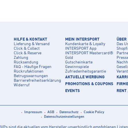
HILFE & KONTAKT
MEIN INTERSPORT
ÜBER
Lieferung & Versand
Kundenkarte & Loyalty
Das U
Click & Collect
INTERSPORT App
Shopf
Click & Reserve
INTERSPORT Mastercard®
Partn
Zahlung
Gold
Press
Rücksendung
Gutscheinkarte
Nachha
FAQ - Häufige Fragen
Gewinnspiele
Gesell
Rückrufaktionen
Zufriedenheitsgarantie
Veran
Betrugswarnungen
AKTUELLE WERBUNG
KARRI
Barrierefreiheitserklärung
PROMOTIONS & COUPONS
FIRM
Widerruf
EVENTS
RENT 
Impressum
AGB
Datenschutz
Cookie Policy
Datenschutzeinstellungen
Ps sind die aktuellen vom Hersteller unverbindlich empfohlenen Listen