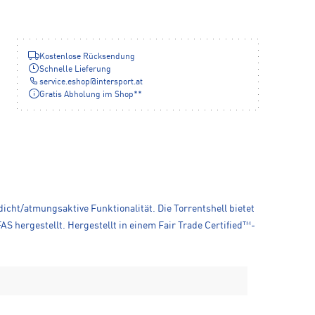
Kostenlose Rücksendung
Schnelle Lieferung
service.eshop
@
intersport.at
Gratis Abholung im Shop**
icht/atmungsaktive Funktionalität. Die Torrentshell bietet
 hergestellt. Hergestellt in einem Fair Trade Certified™-