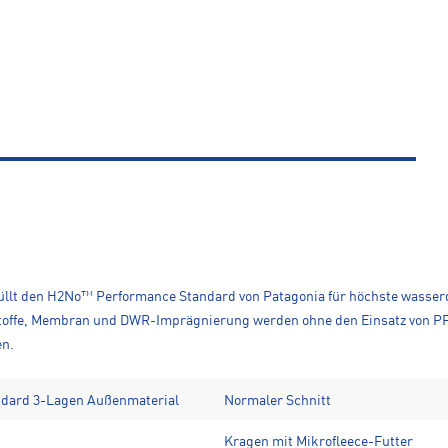
füllt den H2No™ Performance Standard von Patagonia für höchste wasserd
toffe, Membran und DWR-Imprägnierung werden ohne den Einsatz von PFAS
en.
dard 3-Lagen Außenmaterial
Normaler Schnitt
Kragen mit Mikrofleece-Futter