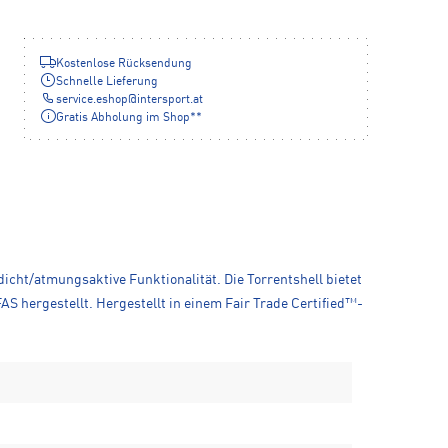
Kostenlose Rücksendung
Schnelle Lieferung
service.eshop
@
intersport.at
Gratis Abholung im Shop**
icht/atmungsaktive Funktionalität. Die Torrentshell bietet
 hergestellt. Hergestellt in einem Fair Trade Certified™-