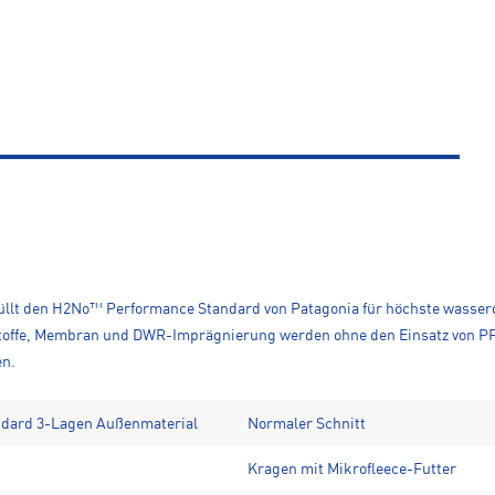
füllt den H2No™ Performance Standard von Patagonia für höchste wasserd
toffe, Membran und DWR-Imprägnierung werden ohne den Einsatz von PFAS
en.
dard 3-Lagen Außenmaterial
Normaler Schnitt
Kragen mit Mikrofleece-Futter