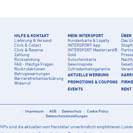
HILFE & KONTAKT
MEIN INTERSPORT
ÜBER
Lieferung & Versand
Kundenkarte & Loyalty
Das U
Click & Collect
INTERSPORT App
Shopf
Click & Reserve
INTERSPORT Mastercard®
Partn
Zahlung
Gold
Press
Rücksendung
Gutscheinkarte
Nachha
FAQ - Häufige Fragen
Gewinnspiele
Gesell
Rückrufaktionen
Zufriedenheitsgarantie
Veran
Betrugswarnungen
AKTUELLE WERBUNG
KARRI
Barrierefreiheitserklärung
PROMOTIONS & COUPONS
FIRM
Widerruf
EVENTS
RENT 
Impressum
AGB
Datenschutz
Cookie Policy
Datenschutzeinstellungen
Ps sind die aktuellen vom Hersteller unverbindlich empfohlenen Listen