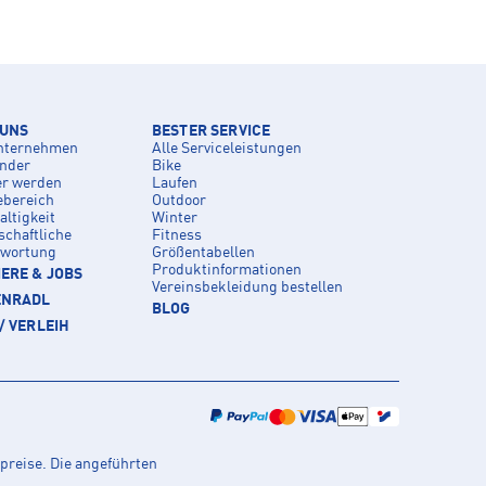
 UNS
BESTER SERVICE
nternehmen
Alle Serviceleistungen
inder
Bike
er werden
Laufen
ebereich
Outdoor
ltigkeit
Winter
schaftliche
Fitness
twortung
Größentabellen
Produktinformationen
ERE & JOBS
Vereinsbekleidung bestellen
ENRADL
BLOG
/ VERLEIH
preise. Die angeführten