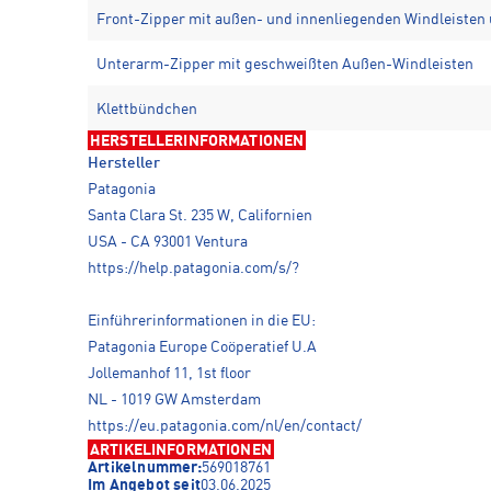
Front-Zipper mit außen- und innenliegenden Windleiste
Unterarm-Zipper mit geschweißten Außen-Windleisten
Klettbündchen
HERSTELLERINFORMATIONEN
Hersteller
Patagonia
Santa Clara St. 235 W, Californien
USA - CA 93001 Ventura
https://help.patagonia.com/s/?
Einführerinformationen in die EU:
Patagonia Europe Coöperatief U.A
Jollemanhof 11, 1st floor
NL - 1019 GW Amsterdam
https://eu.patagonia.com/nl/en/contact/
ARTIKELINFORMATIONEN
Artikelnummer:
569018761
Im Angebot seit
03.06.2025