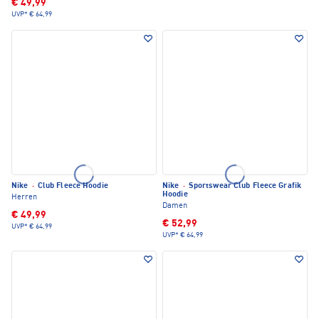
€ 49,99
UVP*
€ 64,99
Nike
·
Club Fleece Hoodie
Nike
·
Sportswear Club Fleece Grafik
Hoodie
Herren
Damen
€ 49,99
€ 52,99
UVP*
€ 64,99
UVP*
€ 64,99