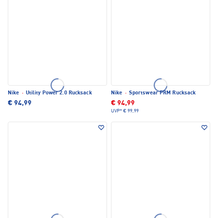
Nike
·
Utility Power 2.0 Rucksack
Nike
·
Sportswear PRM Rucksack
€ 94,99
€ 94,99
UVP*
€ 99,99