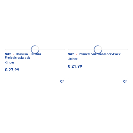
Nike
·
Brasilia JDI Mini
Nike
·
Printed Stirnband 6er-Pack
Freizeitrucksack
Unisex
Kinder
€ 21,99
€ 27,99