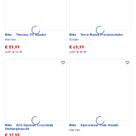
Nike
·
Therma-FIT Hoodie
Nike
·
Terra Manta Freizeitschuhe
Herren
Kinder
€ 59,99
€ 49,99
UVP*
€ 74,99
UVP*
€ 59,99
Nike
·
ACG Daymax Crossbody
Nike
·
Sportswear Club Hoodie
Umhängetasche
Herren
€ 37,99