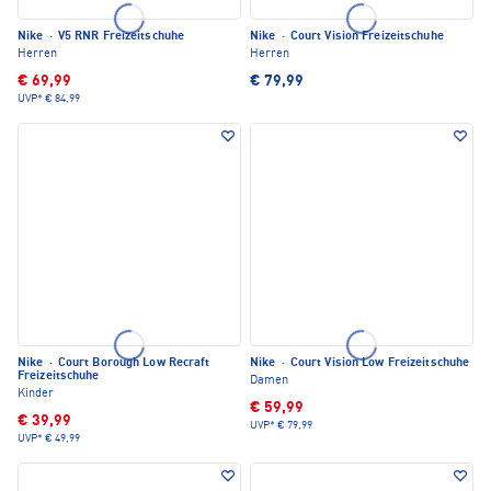
Nike
·
V5 RNR Freizeitschuhe
Nike
·
Court Vision Freizeitschuhe
Herren
Herren
€ 69,99
€ 79,99
UVP*
€ 84,99
Nike
·
Court Borough Low Recraft
Nike
·
Court Vision Low Freizeitschuhe
Freizeitschuhe
Damen
Kinder
€ 59,99
€ 39,99
UVP*
€ 79,99
UVP*
€ 49,99