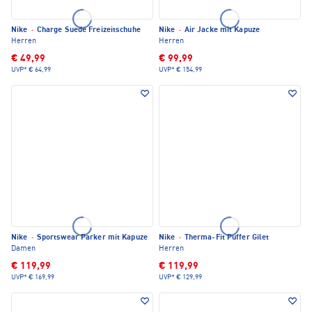
Nike
·
Charge Suede Freizeitschuhe
Nike
·
Air Jacke mit Kapuze
Herren
Herren
€ 49,99
€ 99,99
UVP*
€ 64,99
UVP*
€ 154,99
Nike
·
Sportswear Parker mit Kapuze
Nike
·
Therma-Fit Puffer Gilet
Damen
Herren
€ 119,99
€ 119,99
UVP*
€ 169,99
UVP*
€ 129,99