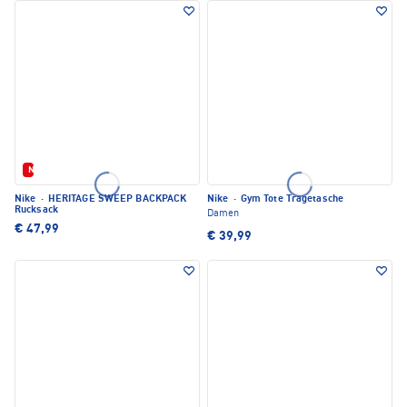
Neu
Nike
·
HERITAGE SWEEP BACKPACK
Nike
·
Gym Tote Tragetasche
Rucksack
Damen
€ 47,99
€ 39,99