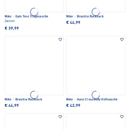
Nike
·
Gym Tote Tragetasche
Nike
·
Brasilia Rucksack
Damen
€ 44,99
€ 39,99
Nike
·
Brasilia Rucksack
Nike
·
Aura Crossbody Hüfttasche
€ 44,99
€ 42,99