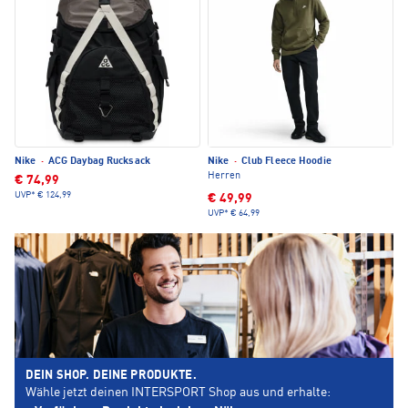
Nike
·
ACG Daybag Rucksack
Nike
·
Club Fleece Hoodie
Herren
€ 74,99
UVP*
€ 124,99
€ 49,99
UVP*
€ 64,99
DEIN SHOP. DEINE PRODUKTE.
Wähle jetzt deinen INTERSPORT Shop aus und erhalte: