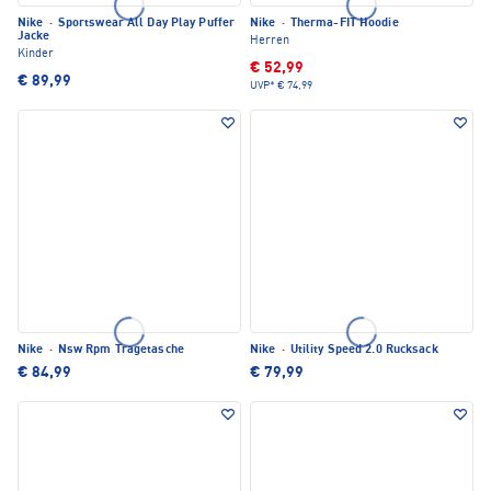
Nike
·
Sportswear All Day Play Puffer
Nike
·
Therma-FIT Hoodie
Jacke
Herren
Kinder
€ 52,99
€ 89,99
UVP*
€ 74,99
Nike
·
Nsw Rpm Tragetasche
Nike
·
Utility Speed 2.0 Rucksack
€ 84,99
€ 79,99