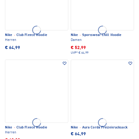
Nike
·
Club Fleece Hoodie
Nike
·
Sportswear Chill Hoodie
Herren
Damen
€ 64,99
€ 52,99
UVP*
€ 64,99
Nike
·
Club Fleece Hoodie
Nike
·
Aura Corda Freizeitrucksack
Herren
€ 64,99