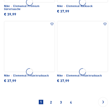
Nike
·
Elemantal Premium
Nike
·
Elemental Rucksack
Gürteltasche
€ 37,99
€ 39,99
Nike
·
Elemental Freizeitrucksack
Nike
·
Elemental Freizeitrucksack
€ 37,99
€ 37,99
1
2
3
4