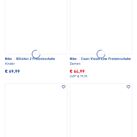
Nike
·
Killshot 2 Freizeitschuhe
Nike
·
Court Vision Low Freizeitschuhe
Kinder
Damen
€ 69,99
€ 64,99
UVP*
€ 79,99