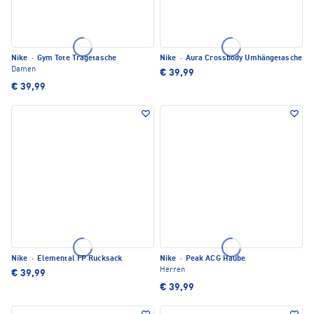
Nike
·
Gym Tote Tragetasche
Nike
·
Aura Crossbody Umhängetasche
Damen
€ 39,99
€ 39,99
Nike
·
Elemental FP Rucksack
Nike
·
Peak ACG Haube
Herren
€ 39,99
€ 39,99