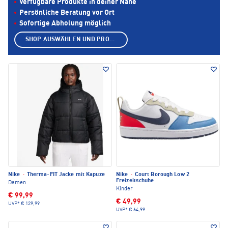
Verfügbare Produkte in deiner Nähe
Persönliche Beratung vor Ort
Sofortige Abholung möglich
SHOP AUSWÄHLEN UND PRODUKTE ANZEIGEN
Nike
·
Therma-FIT Jacke mit Kapuze
Nike
·
Court Borough Low 2
Freizeitschuhe
Damen
Kinder
€ 99,99
€ 49,99
UVP*
€ 129,99
UVP*
€ 64,99