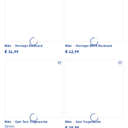
Nike
·
Heritage Rucksack
Nike
·
Heritage BKPK Rucksack
€ 34,99
€ 42,99
Nike
·
Gym Tote Tragetasche
Nike
·
Gym Tragetasche
Damen