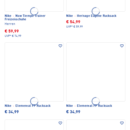
Nike
·
Nsw Tiempo Trainer
Nike
·
Heritage Eugene Rucksack
Freizeitschuhe
€ 54,99
Herren
UVP*
€ 59,99
€ 59,99
UVP*
€ 74,99
Nike
·
Elemental FP Rucksack
Nike
·
Elemental FP Rucksack
€ 34,99
€ 34,99