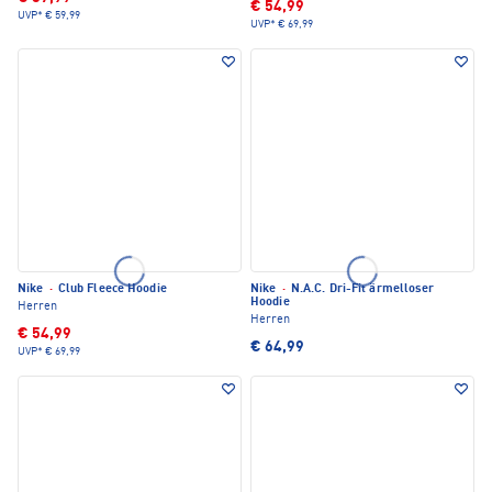
€ 54,99
UVP*
€ 59,99
UVP*
€ 69,99
Nike
·
Club Fleece Hoodie
Nike
·
N.A.C. Dri-Fit ärmelloser
Hoodie
Herren
Herren
€ 54,99
€ 64,99
UVP*
€ 69,99