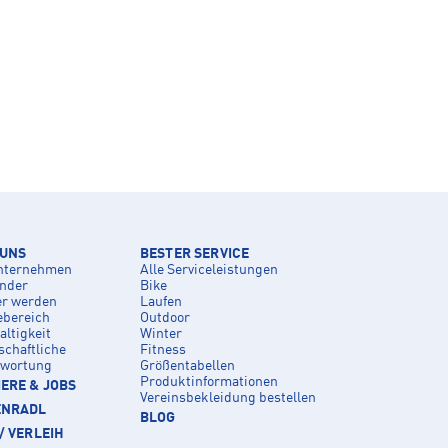
 UNS
BESTER SERVICE
nternehmen
Alle Serviceleistungen
inder
Bike
er werden
Laufen
ebereich
Outdoor
ltigkeit
Winter
schaftliche
Fitness
twortung
Größentabellen
Produktinformationen
ERE & JOBS
Vereinsbekleidung bestellen
ENRADL
BLOG
/ VERLEIH