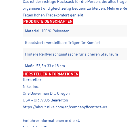
Das ist der richtige Rucksack für die Person, die alles t
organisiert und gleichzeitig bequem zu bleiben. Mehrere R
Tagen hohen Tragekomfort genießt.
PRODUKTEIGENSCHAFTEN
Material: 100 % Polyester
Gepolsterte verstellbare Träger für Komfort
Hintere Reißverschlusstasche für sicheren Stauraum
Maße: 53,5 x 33 x 18 cm
HERSTELLERINFORMATIONEN
Hersteller
Nike, Inc.
One Bowerman Dr., Oregon
USA - OR 97005 Beaverton
https://about.nike.com/en/company#contact-us
Einführerinformationen in die EU: