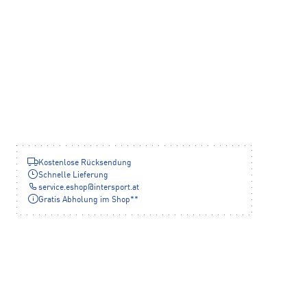
Kostenlose Rücksendung
Schnelle Lieferung
service.eshop
@
intersport.at
Gratis Abholung im Shop**