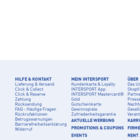
HILFE & KONTAKT
MEIN INTERSPORT
ÜBER
Lieferung & Versand
Kundenkarte & Loyalty
Das U
Click & Collect
INTERSPORT App
Shopf
Click & Reserve
INTERSPORT Mastercard®
Partn
Zahlung
Gold
Press
Rücksendung
Gutscheinkarte
Nachha
FAQ - Häufige Fragen
Gewinnspiele
Gesell
Rückrufaktionen
Zufriedenheitsgarantie
Veran
Betrugswarnungen
AKTUELLE WERBUNG
KARRI
Barrierefreiheitserklärung
PROMOTIONS & COUPONS
FIRM
Widerruf
EVENTS
RENT 