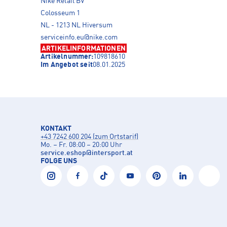
Nike Retail BV
Colosseum 1
NL - 1213 NL Hiversum
serviceinfo.eu@nike.com
ARTIKELINFORMATIONEN
Artikelnummer:
109818610
Im Angebot seit
08.01.2025
KONTAKT
+43 7242 600 204 (zum Ortstarif)
Mo. – Fr. 08:00 – 20:00 Uhr
service.eshop
@
intersport.at
FOLGE UNS