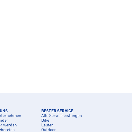
 UNS
BESTER SERVICE
nternehmen
Alle Serviceleistungen
inder
Bike
er werden
Laufen
ebereich
Outdoor