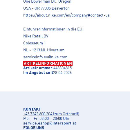
One Bowerman Dr., Oregon
USA - OR 97005 Beaverton
https://about.nike.com/en/company#contact-us
Einführerinformationen in die EU:
Nike Retail BV
Colosseum 1
NL - 1213 NL Hiversum
serviceinfo.eu@nike.com
ARTIKELINFORMATIONEN
Artikelnummer:
448304815
Im Angebot seit
28.04.2026
KONTAKT
+43 7242 600 204 (zum Ortstarif)
Mo. – Fr. 08:00 – 20:00 Uhr
service.eshop
@
intersport.at
FOLGE UNS