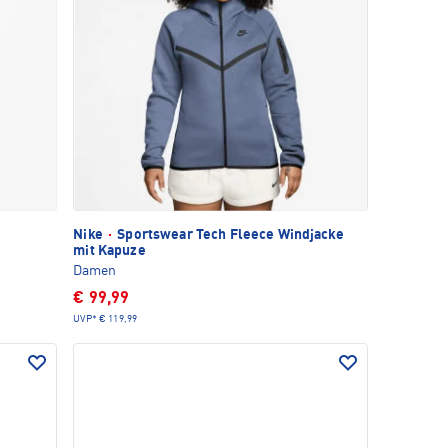
Nike
·
Sportswear Tech Fleece Windjacke
mit Kapuze
Damen
€ 99,99
UVP*
€ 119,99