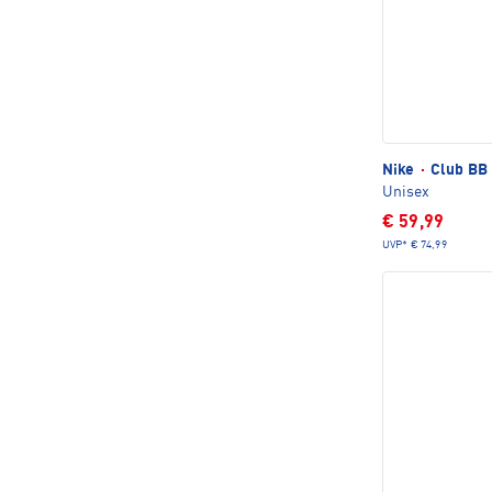
Nike
·
Club BB
Unisex
€ 59,99
UVP*
€ 74,99