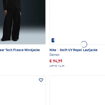
IM SET ERHÄLTLICH
ar Tech Fleece Windjacke
Nike
·
Swift UV Repel Laufjacke
Damen
€ 94,99
UVP*
€ 114,99