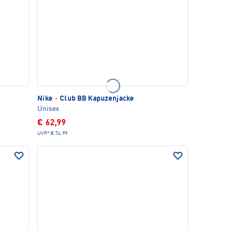
Nike
·
Club BB Kapuzenjacke
Unisex
€ 62,99
UVP*
€ 74,99