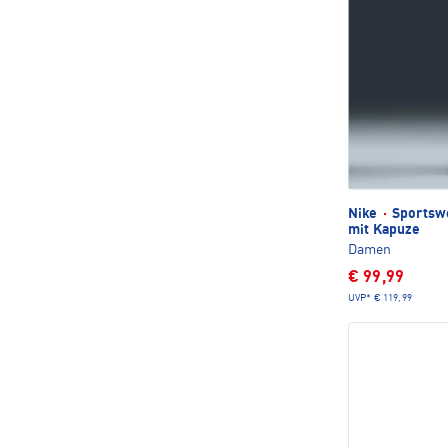
Nike
·
Sportswe
mit Kapuze
Damen
€ 99,99
UVP*
€ 119,99