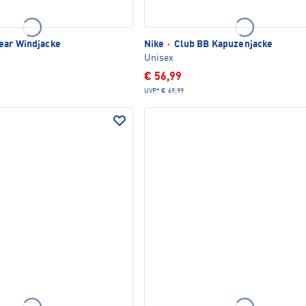
ear Windjacke
Nike
·
Club BB Kapuzenjacke
Unisex
€ 56,99
UVP*
€ 69,99