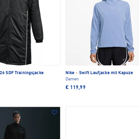
6 SDF Trainingsjacke
Nike
·
Swift Laufjacke mit Kapuze
Damen
€ 119,99