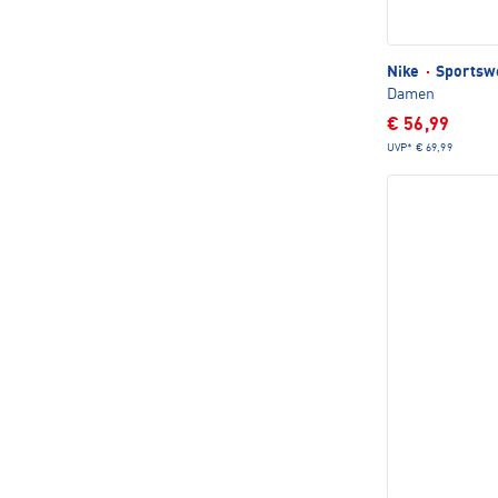
Nike
·
Sportsw
Damen
€ 56,99
UVP*
€ 69,99