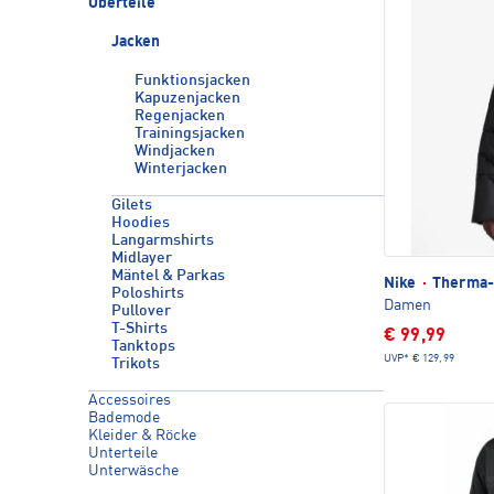
Oberteile
Jacken
Funktionsjacken
Kapuzenjacken
Regenjacken
Trainingsjacken
Windjacken
Winterjacken
Gilets
Hoodies
Langarmshirts
Midlayer
Mäntel & Parkas
Nike
·
Therma-F
Poloshirts
Damen
Pullover
T-Shirts
€ 99,99
Tanktops
UVP*
€ 129,99
Trikots
Accessoires
Bademode
Kleider & Röcke
Unterteile
Unterwäsche