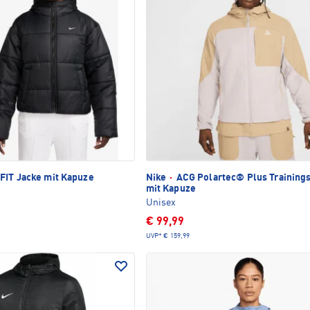
IT Jacke mit Kapuze
Nike
·
ACG Polartec® Plus Training
mit Kapuze
Unisex
€ 99,99
UVP*
€ 159,99