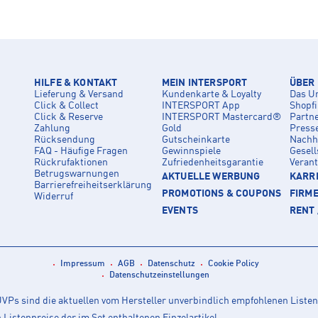
HILFE & KONTAKT
MEIN INTERSPORT
ÜBER
Lieferung & Versand
Kundenkarte & Loyalty
Das U
Click & Collect
INTERSPORT App
Shopf
Click & Reserve
INTERSPORT Mastercard®
Partn
Zahlung
Gold
Press
Rücksendung
Gutscheinkarte
Nachha
FAQ - Häufige Fragen
Gewinnspiele
Gesell
Rückrufaktionen
Zufriedenheitsgarantie
Veran
Betrugswarnungen
AKTUELLE WERBUNG
KARRI
Barrierefreiheitserklärung
PROMOTIONS & COUPONS
FIRM
Widerruf
EVENTS
RENT 
Impressum
AGB
Datenschutz
Cookie Policy
Datenschutzeinstellungen
Ps sind die aktuellen vom Hersteller unverbindlich empfohlenen Listen