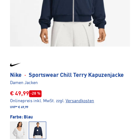
Nike
·
Sportswear Chill Terry Kapuzenjacke
Damen Jacken
€ 49,99
-28 %
Onlinepreis inkl. MwSt.
zzgl.
Versandkosten
UVP*
€ 69,99
Farbe:
Blau