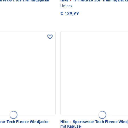
rtec® Plus Trainingsjacke
Nike
·
TF PARK26 SDF Trainingsjack
Unisex
€ 129,99
ar Tech Fleece Windjacke
Nike
·
Sportswear Tech Fleece Wind
mit Kapuze