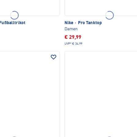
Fußballtrikot
Nike
·
Pro Tanktop
Damen
€ 29,99
UVP*
€ 34,99