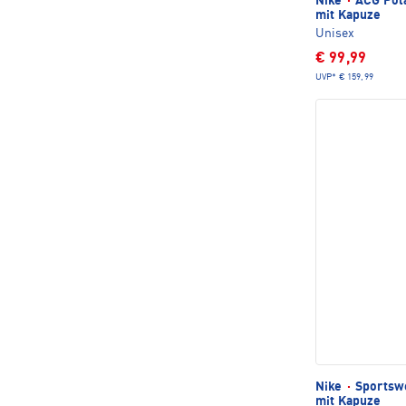
Nike
·
ACG Pola
mit Kapuze
Unisex
€ 99,99
UVP*
€ 159,99
Nike
·
Sportswe
mit Kapuze