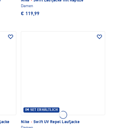
e
Nike
·
Swift Laufjacke mit Kapuze
Damen
€ 119,99
IM SET ERHÄLTLICH
jacke
Nike
·
Swift UV Repel Laufjacke
Damen