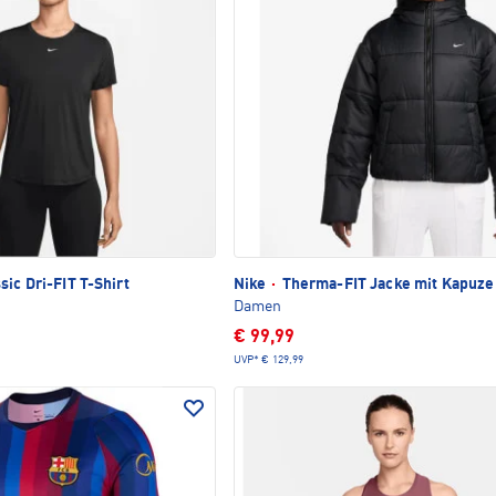
ic Dri-FIT T-Shirt
Nike
·
Therma-FIT Jacke mit Kapuze
Damen
€ 99,99
UVP*
€ 129,99