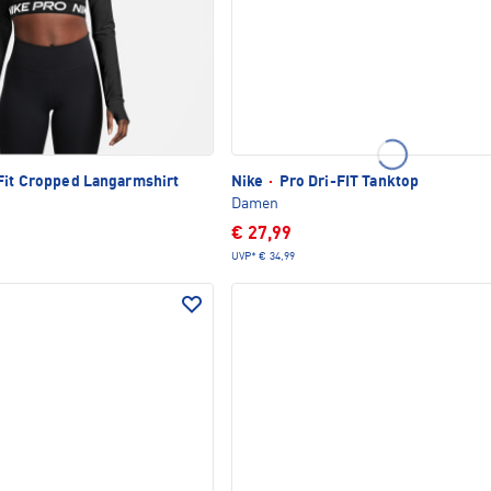
Fit Cropped Langarmshirt
Nike
·
Pro Dri-FIT Tanktop
Damen
€ 27,99
UVP*
€ 34,99