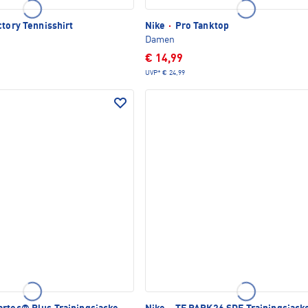
ctory Tennisshirt
Nike
·
Pro Tanktop
Damen
€ 14,99
UVP*
€ 24,99