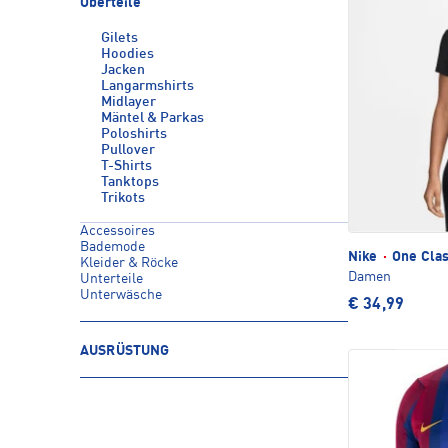
Oberteile
Gilets
Hoodies
Jacken
Langarmshirts
Midlayer
Mäntel & Parkas
Poloshirts
Pullover
T-Shirts
Tanktops
Trikots
Accessoires
Bademode
Nike
·
One Class
Kleider & Röcke
Damen
Unterteile
Unterwäsche
€ 34,99
AUSRÜSTUNG