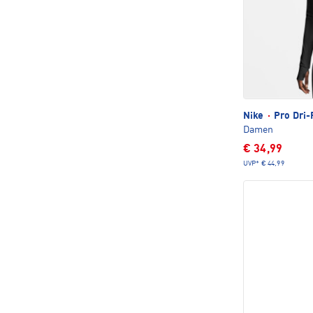
Nike
·
Pro Dri-
Damen
€ 34,99
UVP*
€ 44,99