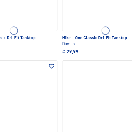
sic Dri-Fit Tanktop
Nike
·
One Classic Dri-Fit Tanktop
Damen
€ 29,99