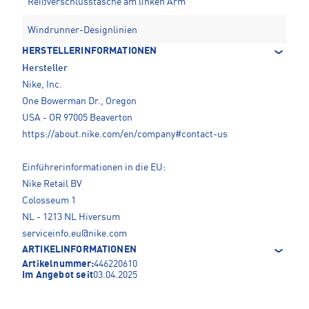
Reißverschlusstasche am linken Arm
Windrunner-Designlinien
HERSTELLERINFORMATIONEN
Hersteller
Nike, Inc.
One Bowerman Dr., Oregon
USA - OR 97005 Beaverton
https://about.nike.com/en/company#contact-us
Einführerinformationen in die EU:
Nike Retail BV
Colosseum 1
NL - 1213 NL Hiversum
serviceinfo.eu@nike.com
ARTIKELINFORMATIONEN
Artikelnummer:
446220610
Im Angebot seit
03.04.2025