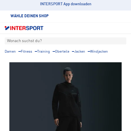
INTERSPORT App downloaden
WÄHLE DEINEN SHOP
Wonach suchst du?
Damen
Fitness
Training
Oberteile
Jacken
Windjacken