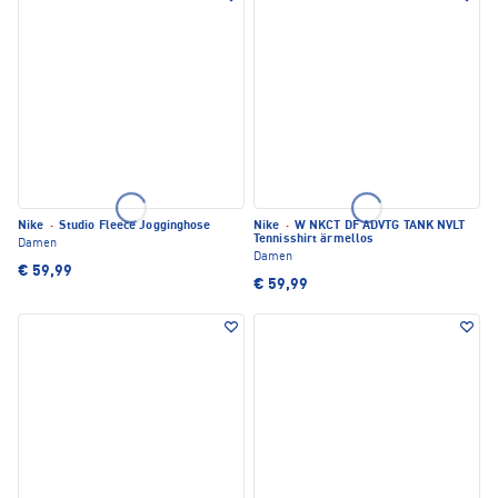
Nike
·
Studio Fleece Jogginghose
Nike
·
W NKCT DF ADVTG TANK NVLT
Tennisshirt ärmellos
Damen
Damen
€ 59,99
€ 59,99