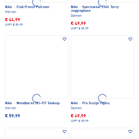
Nike
·
Club Fleece Pullover
Nike
·
Sportswear Chill Terry
Jogginghose
Herren
Damen
€ 44,99
€ 49,99
UVP*
€ 59,99
UVP*
€ 59,99
Nike
·
Wendbares Dri-FIT Tanktop
Nike
·
Pro Sculpt Tights
Herren
Damen
€ 59,99
€ 49,99
UVP*
€ 59,99