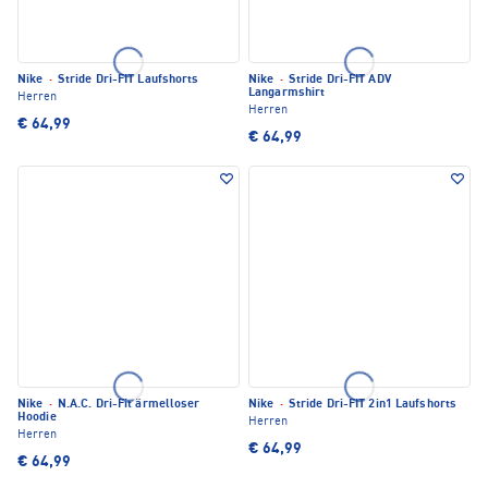
Nike
·
Stride Dri-FIT Laufshorts
Nike
·
Stride Dri-FIT ADV
Langarmshirt
Herren
Herren
€ 64,99
€ 64,99
Nike
·
N.A.C. Dri-Fit ärmelloser
Nike
·
Stride Dri-FIT 2in1 Laufshorts
Hoodie
Herren
Herren
€ 64,99
€ 64,99