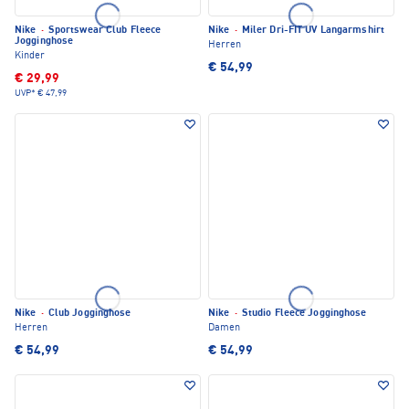
Nike
·
Sportswear Club Fleece
Nike
·
Miler Dri-FIT UV Langarmshirt
Jogginghose
Herren
Kinder
€ 54,99
€ 29,99
UVP*
€ 47,99
Nike
·
Club Jogginghose
Nike
·
Studio Fleece Jogginghose
Herren
Damen
€ 54,99
€ 54,99