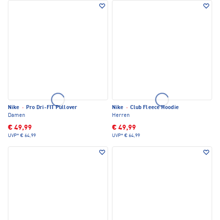
Nike
·
Pro Dri-FIT Pullover
Nike
·
Club Fleece Hoodie
Damen
Herren
€ 49,99
€ 49,99
UVP*
€ 64,99
UVP*
€ 64,99