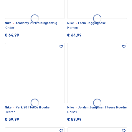
Nike
·
Academy 25 Trainingsanzug
Nike
·
Form Jogginghose
Kinder
Herren
€ 64,99
€ 64,99
Nike
·
Park 20 Fleece Hoodie
Nike
·
Jordan Jumpman Fleece Hoodie
Herren
Unisex
€ 59,99
€ 59,99