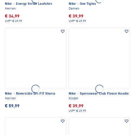
Nike
·
Energy Stride Laufshirt
Nike
·
One Tights
Herren
Damen
€ 34,99
€ 39,99
UVP*
€ 49,99
UVP*
€ 49,99
Nike
·
Reversible Dri-FIT Shorts
Nike
·
Sportswear Club Fleece Hoodie
Herren
Kinder
€ 59,99
€ 39,99
UVP*
€ 49,99