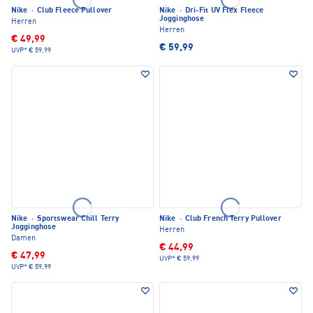
Nike
·
Club Fleece Pullover
Nike
·
Dri-Fit UV Flex Fleece
Jogginghose
Herren
Herren
€ 49,99
€ 59,99
UVP*
€ 59,99
Nike
·
Sportswear Chill Terry
Nike
·
Club French Terry Pullover
Jogginghose
Herren
Damen
€ 44,99
€ 47,99
UVP*
€ 59,99
UVP*
€ 59,99