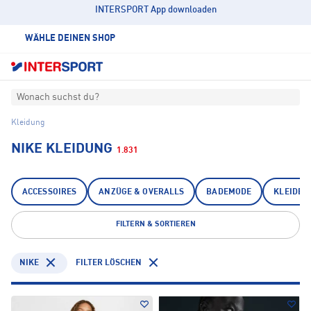
INTERSPORT App downloaden
WÄHLE DEINEN SHOP
Wonach suchst du?
Kleidung
NIKE KLEIDUNG
1.831
ACCESSOIRES
ANZÜGE & OVERALLS
BADEMODE
KLEIDER
FILTERN & SORTIEREN
NIKE
FILTER LÖSCHEN