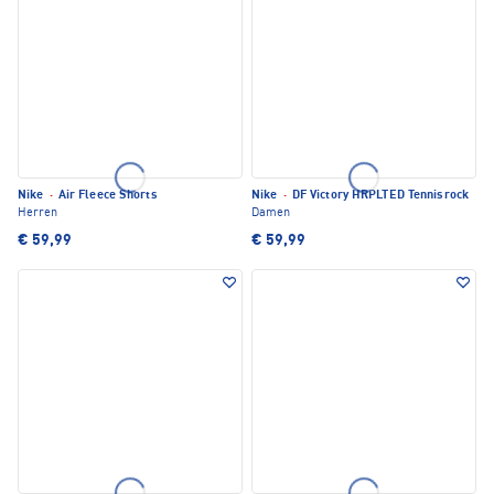
Nike
·
Air Fleece Shorts
Nike
·
DF Victory HRPLTED Tennisrock
Herren
Damen
€ 59,99
€ 59,99