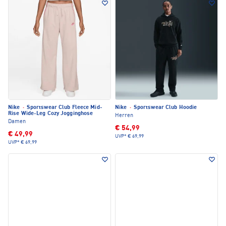
Nike
·
Sportswear Club Fleece Mid-
Nike
·
Sportswear Club Hoodie
Rise Wide-Leg Cozy Jogginghose
Herren
Damen
€ 54,99
€ 49,99
UVP*
€ 69,99
UVP*
€ 69,99