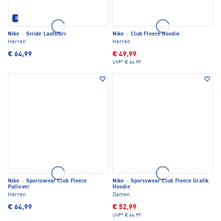
IM SET ERHÄLTLICH
Nike
·
Stride Laufshirt
Nike
·
Club Fleece Hoodie
Herren
Herren
€ 64,99
€ 49,99
UVP*
€ 64,99
Nike
·
Sportswear Club Fleece
Nike
·
Sportswear Club Fleece Grafik
Pullover
Hoodie
Herren
Damen
€ 64,99
€ 52,99
UVP*
€ 64,99