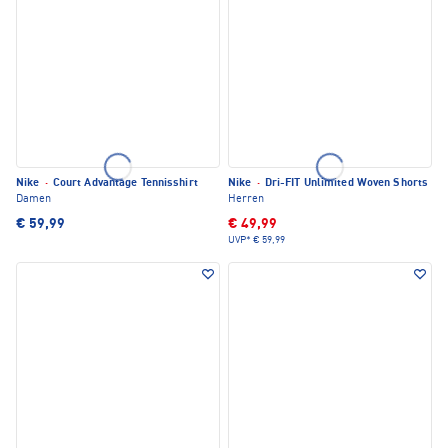
Nike
·
Court Advantage Tennisshirt
Nike
·
Dri-FIT Unlimited Woven Shorts
Damen
Herren
€ 59,99
€ 49,99
UVP*
€ 59,99