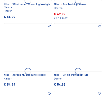
Nike
·
Windrunner Woven Lightweight
Nike
·
Pro Training Shorts
Shorts
Herren
Herren
€ 49,99
€ 54,99
UVP*
€ 54,99
Nike
·
Jordan MJ Baseline Hoodie
Nike
·
Dri Fit Indy Sport-BH
Kinder
Damen
€ 54,99
€ 54,99