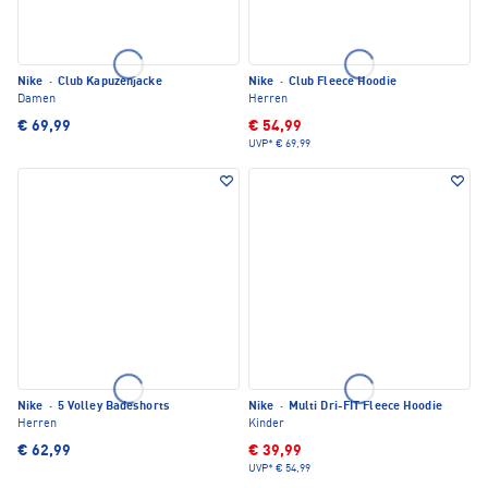
Nike
·
Club Kapuzenjacke
Nike
·
Club Fleece Hoodie
Damen
Herren
€ 69,99
€ 54,99
UVP*
€ 69,99
Nike
·
5 Volley Badeshorts
Nike
·
Multi Dri-FIT Fleece Hoodie
Herren
Kinder
€ 62,99
€ 39,99
UVP*
€ 54,99