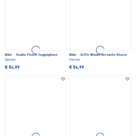
Nike
·
Studio Fleece Jogginghose
Nike
·
DriFit Woven Versatile Shorts
Damen
Herren
€ 54,99
€ 54,99