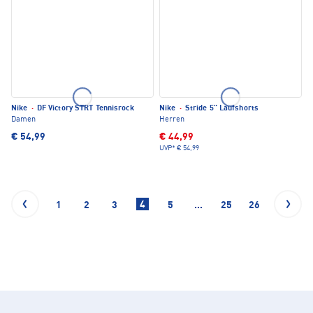
Nike
·
DF Victory STRT Tennisrock
Nike
·
Stride 5" Laufshorts
Damen
Herren
€ 54,99
€ 44,99
UVP*
€ 54,99
4
1
2
3
5
...
25
26