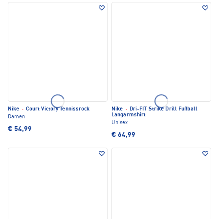
Nike
·
Court Victory Tennissrock
Nike
·
Dri-FIT Strike Drill Fußball
Langarmshirt
Damen
Unisex
€ 54,99
€ 64,99