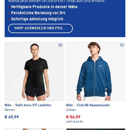
Wähle jetzt deinen INTERSPORT Shop aus und erhalte:
Verfügbare Produkte in deiner Nähe
Persönliche Beratung vor Ort
Sofortige Abholung möglich
SHOP AUSWÄHLEN UND PRODUKTE ANZEIGEN
Nike
·
Swift Aero-FIT Laufshirt
Nike
·
Club BB Kapuzenjacke
Damen
Unisex
€ 69,99
€ 56,99
UVP*
€ 69,99