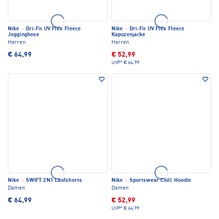
Nike
·
Dri-Fit UV Flex Fleece
Nike
·
Dri-Fit UV Flex Fleece
Jogginghose
Kapuzenjacke
Herren
Herren
€ 64,99
€ 52,99
UVP*
€ 64,99
Nike
·
SWIFT 2N1 Laufshorts
Nike
·
Sportswear Chill Hoodie
Damen
Damen
€ 64,99
€ 52,99
UVP*
€ 64,99