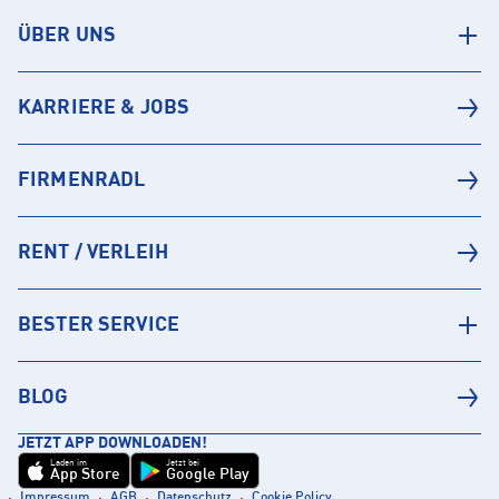
ÜBER UNS
KARRIERE & JOBS
FIRMENRADL
RENT / VERLEIH
BESTER SERVICE
BLOG
JETZT APP DOWNLOADEN!
Laden im
Jetzt bei
App Store
Google Play
Impressum
AGB
Datenschutz
Cookie Policy