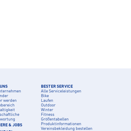
 UNS
BESTER SERVICE
nternehmen
Alle Serviceleistungen
inder
Bike
er werden
Laufen
ebereich
Outdoor
ltigkeit
Winter
schaftliche
Fitness
twortung
Größentabellen
Produktinformationen
ERE & JOBS
Vereinsbekleidung bestellen