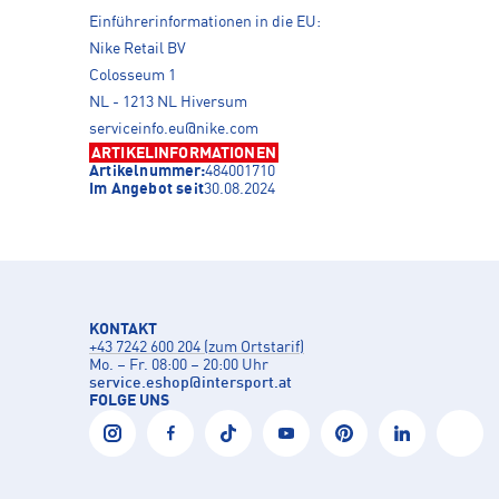
Einführerinformationen in die EU:
Nike Retail BV
Colosseum 1
NL - 1213 NL Hiversum
serviceinfo.eu@nike.com
ARTIKELINFORMATIONEN
Artikelnummer:
484001710
Im Angebot seit
30.08.2024
KONTAKT
+43 7242 600 204 (zum Ortstarif)
Mo. – Fr. 08:00 – 20:00 Uhr
service.eshop
@
intersport.at
FOLGE UNS