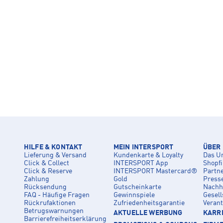
HILFE & KONTAKT
MEIN INTERSPORT
ÜBER
Lieferung & Versand
Kundenkarte & Loyalty
Das U
Click & Collect
INTERSPORT App
Shopf
Click & Reserve
INTERSPORT Mastercard®
Partn
Zahlung
Gold
Press
Rücksendung
Gutscheinkarte
Nachha
FAQ - Häufige Fragen
Gewinnspiele
Gesell
Rückrufaktionen
Zufriedenheitsgarantie
Veran
Betrugswarnungen
AKTUELLE WERBUNG
KARRI
Barrierefreiheitserklärung