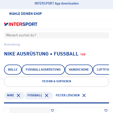
INTERSPORT App downloaden
WÄHLE DEINEN SHOP
Wonach suchst du?
Ausrüstung
NIKE AUSRÜSTUNG • FUSSBALL
140
BÄLLE
FUSSBALLAUSRÜSTUNG
HANDSCHUHE
LUFTPUMP
FILTERN & SORTIEREN
NIKE
FUSSBALL
FILTER LÖSCHEN