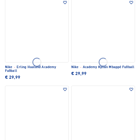
Nike
·
Erling Haaland Academy
Nike
·
Academy Kylian Mbappé Fußball
Fußball
€ 29,99
€ 29,99