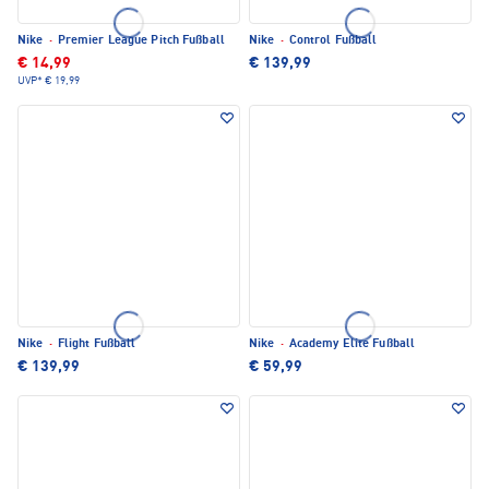
Nike
·
Premier League Pitch Fußball
Nike
·
Control Fußball
€ 14,99
€ 139,99
UVP*
€ 19,99
Nike
·
Flight Fußball
Nike
·
Academy Elite Fußball
€ 139,99
€ 59,99