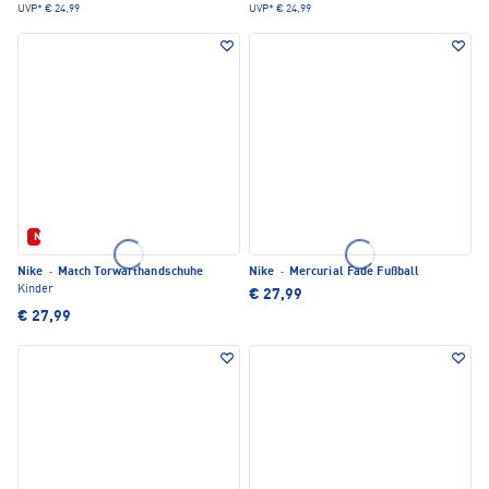
UVP*
€ 24,99
UVP*
€ 24,99
Neu
Nike
·
Match Torwarthandschuhe
Nike
·
Mercurial Fade Fußball
Kinder
€ 27,99
€ 27,99