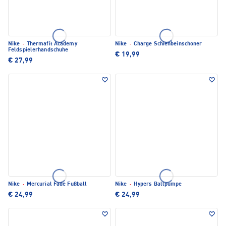
Nike
·
Thermafit Academy
Nike
·
Charge Schienbeinschoner
Feldspielerhandschuhe
€ 19,99
€ 27,99
Nike
·
Mercurial Fade Fußball
Nike
·
Hypers Ballpumpe
€ 24,99
€ 24,99