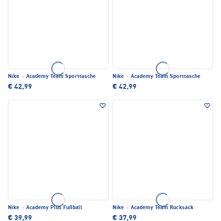
Nike
·
Academy Team Sporttasche
Nike
·
Academy Team Sporttasche
€ 42,99
€ 42,99
Nike
·
Academy Plus Fußball
Nike
·
Academy Team Rucksack
€ 39,99
€ 37,99