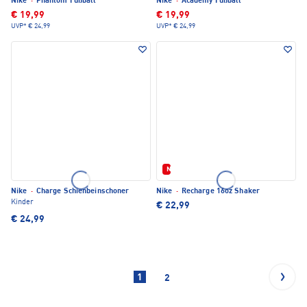
Nike
·
Phantom Fußball
Nike
·
Academy Fußball
€ 19,99
€ 19,99
UVP*
€ 24,99
UVP*
€ 24,99
Neu
Nike
·
Charge Schienbeinschoner
Nike
·
Recharge 16oz Shaker
Kinder
€ 22,99
€ 24,99
1
2