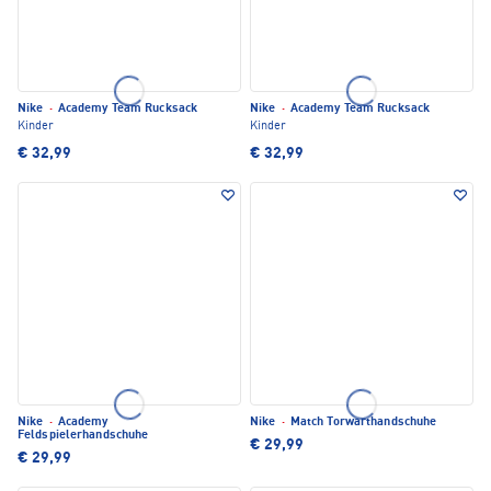
Nike
·
Academy Team Rucksack
Nike
·
Academy Team Rucksack
Kinder
Kinder
€ 32,99
€ 32,99
Nike
·
Academy
Nike
·
Match Torwarthandschuhe
Feldspielerhandschuhe
€ 29,99
€ 29,99