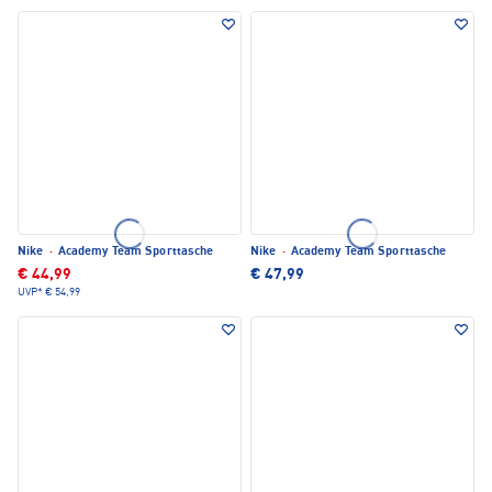
Nike
·
Academy Team Sporttasche
Nike
·
Academy Team Sporttasche
€ 44,99
€ 47,99
UVP*
€ 54,99