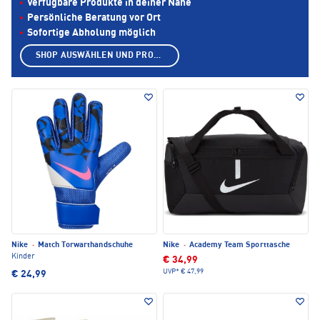
Verfügbare Produkte in deiner Nähe
Persönliche Beratung vor Ort
Sofortige Abholung möglich
SHOP AUSWÄHLEN UND PRODUKTE ANZEIGEN
Nike
·
Match Torwarthandschuhe
Nike
·
Academy Team Sporttasche
Kinder
€ 34,99
UVP*
€ 47,99
€ 24,99