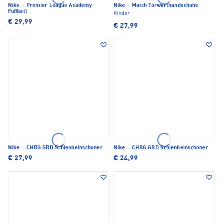
Nike
·
Premier League Academy
Nike
·
Match Torwarthandschuhe
Fußball
Kinder
€ 29,99
€ 27,99
Nike
·
CHRG GRD Schienbeinschoner
Nike
·
CHRG GRD Schienbeinschoner
€ 27,99
€ 24,99