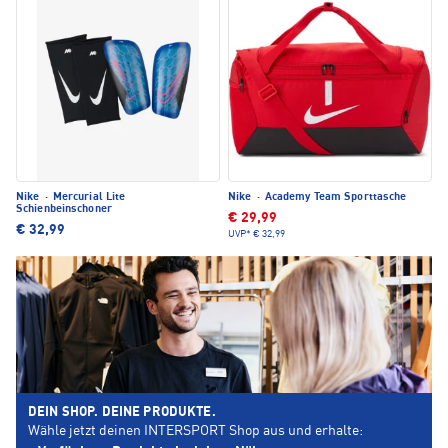
Nike
·
Mercurial Lite
Nike
·
Academy Team Sporttasche
Schienbeinschoner
€ 29,99
€ 32,99
UVP*
€ 32,99
DEIN SHOP. DEINE PRODUKTE.
Wähle jetzt deinen INTERSPORT Shop aus und erhalte: