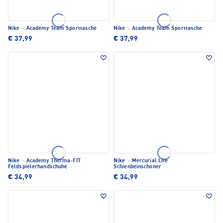
Nike
·
Academy Team Sporttasche
Nike
·
Academy Team Sporttasche
€ 37,99
€ 37,99
Nike
·
Academy Therma-FIT
Nike
·
Mercurial Lite
Feldspielerhandschuhe
Schienbeinschoner
€ 34,99
€ 34,99