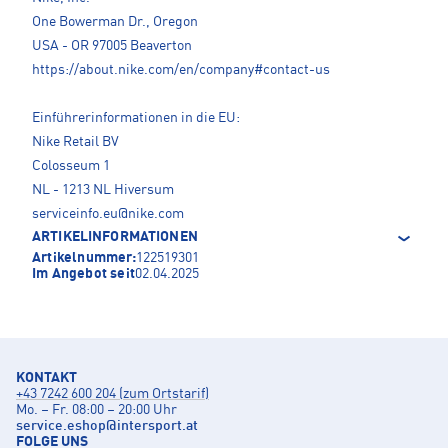
One Bowerman Dr., Oregon
USA - OR 97005 Beaverton
https://about.nike.com/en/company#contact-us
Einführerinformationen in die EU:
Nike Retail BV
Colosseum 1
NL - 1213 NL Hiversum
serviceinfo.eu@nike.com
ARTIKELINFORMATIONEN
Artikelnummer:
122519301
Im Angebot seit
02.04.2025
KONTAKT
+43 7242 600 204 (zum Ortstarif)
Mo. – Fr. 08:00 – 20:00 Uhr
service.eshop
@
intersport.at
FOLGE UNS