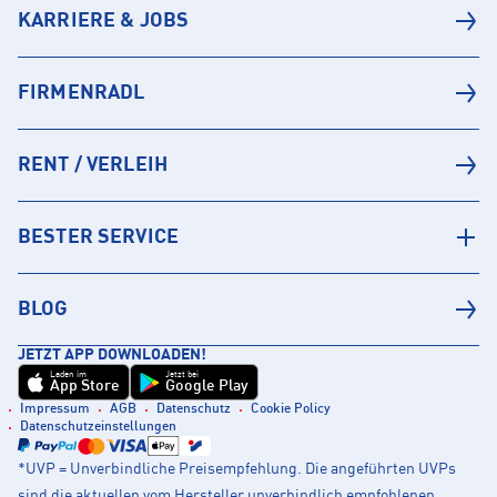
KARRIERE & JOBS
FIRMENRADL
RENT / VERLEIH
BESTER SERVICE
BLOG
JETZT APP DOWNLOADEN!
Laden im
Jetzt bei
App Store
Google Play
Impressum
AGB
Datenschutz
Cookie Policy
Datenschutzeinstellungen
*UVP = Unverbindliche Preisempfehlung. Die angeführten UVPs
sind die aktuellen vom Hersteller unverbindlich empfohlenen