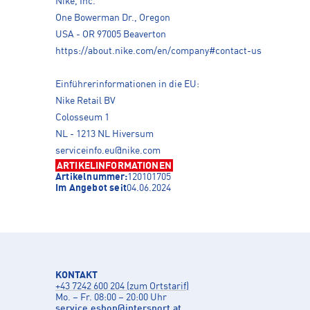
Nike, Inc.
One Bowerman Dr., Oregon
USA - OR 97005 Beaverton
https://about.nike.com/en/company#contact-us
Einführerinformationen in die EU:
Nike Retail BV
Colosseum 1
NL - 1213 NL Hiversum
serviceinfo.eu@nike.com
ARTIKELINFORMATIONEN
Artikelnummer:
120101705
Im Angebot seit
04.06.2024
KONTAKT
+43 7242 600 204 (zum Ortstarif)
Mo. – Fr. 08:00 – 20:00 Uhr
service.eshop
@
intersport.at