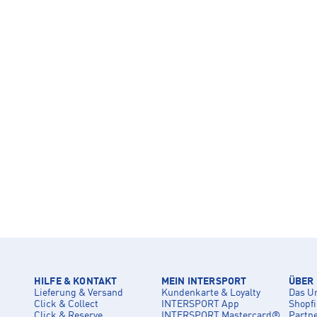
HILFE & KONTAKT
MEIN INTERSPORT
ÜBER
Lieferung & Versand
Kundenkarte & Loyalty
Das U
Click & Collect
INTERSPORT App
Shopf
Click & Reserve
INTERSPORT Mastercard®
Partn