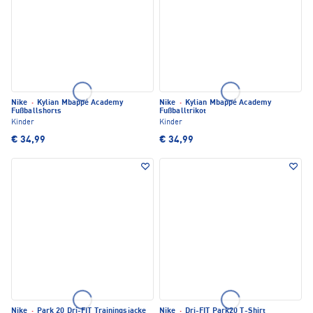
Nike
·
Kylian Mbappé Academy
Nike
·
Kylian Mbappé Academy
Fußballshorts
Fußballtrikot
Kinder
Kinder
€ 34,99
€ 34,99
Nike
·
Park 20 Dri-FIT Trainingsjacke
Nike
·
Dri-FIT Park20 T-Shirt