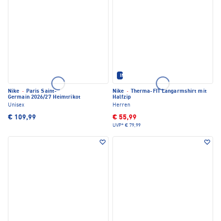
IM SET ERHÄLTLICH
Nike
·
Paris Saint-
Nike
·
Therma-FIT Langarmshirt mit
Germain 2026/27 Heimtrikot
Halfzip
Unisex
Herren
€ 109,99
€ 55,99
UVP*
€ 79,99