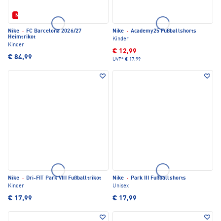
Neu
Nike
·
FC Barcelona 2026/27
Nike
·
Academy25 Fußballshorts
Heimtrikot
Kinder
Kinder
€ 12,99
€ 84,99
UVP*
€ 17,99
Nike
·
Dri-FIT Park VIII Fußballtrikot
Nike
·
Park III Fußballshorts
Kinder
Unisex
€ 17,99
€ 17,99