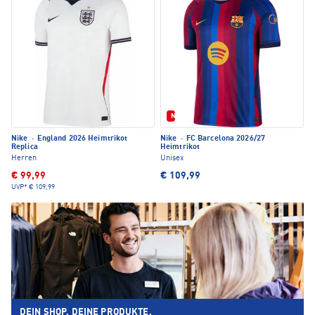
Neu
Nike
·
England 2026 Heimtrikot
Nike
·
FC Barcelona 2026/27
Replica
Heimtrikot
Herren
Unisex
€ 99,99
€ 109,99
UVP*
€ 109,99
DEIN SHOP. DEINE PRODUKTE.