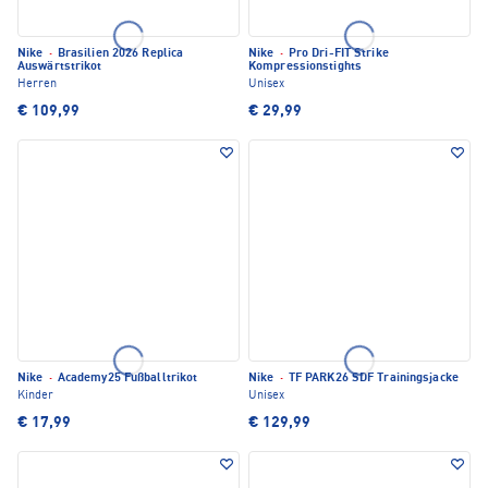
Nike
·
Brasilien 2026 Replica
Nike
·
Pro Dri-FIT Strike
Auswärtstrikot
Kompressionstights
Herren
Unisex
€ 109,99
€ 29,99
Nike
·
Academy25 Fußballtrikot
Nike
·
TF PARK26 SDF Trainingsjacke
Kinder
Unisex
€ 17,99
€ 129,99