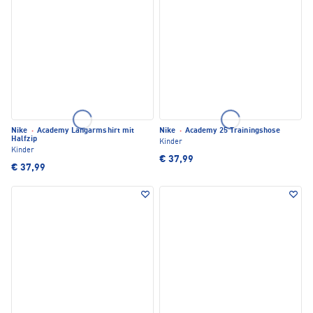
Nike
·
Academy Langarmshirt mit
Nike
·
Academy 25 Trainingshose
Halfzip
Kinder
Kinder
€ 37,99
€ 37,99