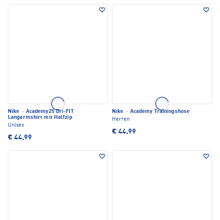
Nike
·
Academy25 Dri-FIT
Nike
·
Academy Trainingshose
Langarmshirt mit Halfzip
Herren
Unisex
€ 44,99
€ 44,99