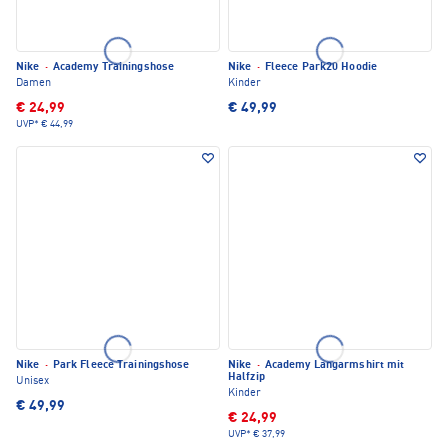
Nike
·
Academy Trainingshose
Nike
·
Fleece Park20 Hoodie
Damen
Kinder
€ 24,99
€ 49,99
UVP*
€ 44,99
Nike
·
Park Fleece Trainingshose
Nike
·
Academy Langarmshirt mit
Halfzip
Unisex
Kinder
€ 49,99
€ 24,99
UVP*
€ 37,99