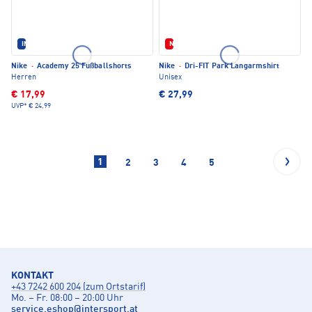
IM SET ERHÄLTLICH
Neu
Nike
·
Academy 25 Fußballshorts
Nike
·
Dri-FIT Park Langarmshirt
Herren
Unisex
€ 17,99
€ 27,99
UVP*
€ 24,99
1
2
3
4
5
KONTAKT
+43 7242 600 204 (zum Ortstarif)
Mo. – Fr. 08:00 – 20:00 Uhr
service.eshop
@
intersport.at