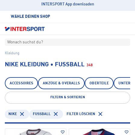
INTERSPORT App downloaden
WÄHLE DEINEN SHOP
Wonach suchst du?
Kleidung
NIKE KLEIDUNG • FUSSBALL
348
ACCESSOIRES
ANZÜGE & OVERALLS
OBERTEILE
UNTERTE
FILTERN & SORTIEREN
NIKE
FUSSBALL
FILTER LÖSCHEN