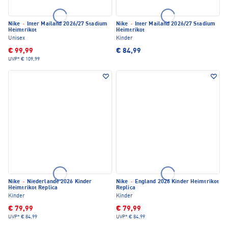
Nike
·
Inter Mailand 2026/27 Stadium
Nike
·
Inter Mailand 2026/27 Stadium
Heimtrikot
Heimtrikot
Unisex
Kinder
€ 99,99
€ 84,99
UVP*
€ 109,99
Nike
·
Niederlande 2026 Kinder
Nike
·
England 2026 Kinder Heimtrikot
Heimtrikot Replica
Replica
Kinder
Kinder
€ 79,99
€ 79,99
UVP*
€ 84,99
UVP*
€ 84,99