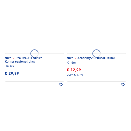
Nike
·
Pro Dri-FIT Strike
Nike
·
Academy25 Fußballtrikot
Kompressionstights
Kinder
Unisex
€ 12,99
€ 29,99
UVP*
€ 17,99