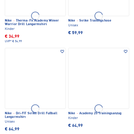
Nike
·
Therma-Fit Academy Winter
Nike
·
Strike Trainingshose
Warrior Drill Langarmshirt
Unisex
Kinder
€ 59,99
€ 34,99
UVP*
€ 54,99
Nike
·
Dri-FIT Strike Drill Fußball
Nike
·
Academy 25 Trainingsanzug
Langarmshirt
Kinder
Unisex
€ 64,99
€ 64,99