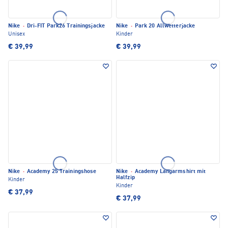
Nike
·
Dri-FIT Park26 Trainingsjacke
Nike
·
Park 20 Allwetterjacke
Unisex
Kinder
€ 39,99
€ 39,99
Nike
·
Academy 25 Trainingshose
Nike
·
Academy Langarmshirt mit
Halfzip
Kinder
Kinder
€ 37,99
€ 37,99