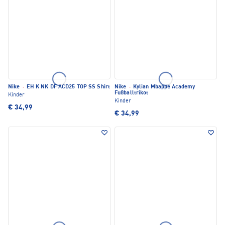
Nike
·
EH K NK DF ACD25 TOP SS Shirt
Nike
·
Kylian Mbappé Academy
Fußballtrikot
Kinder
Kinder
€ 34,99
€ 34,99