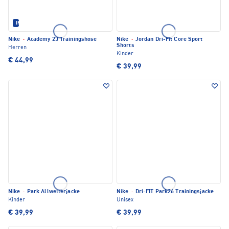
IM SET ERHÄLTLICH
Nike
·
Academy 23 Trainingshose
Nike
·
Jordan Dri-Fit Core Sport
Shorts
Herren
Kinder
€ 44,99
€ 39,99
Nike
·
Park Allwetterjacke
Nike
·
Dri-FIT Park26 Trainingsjacke
Kinder
Unisex
€ 39,99
€ 39,99