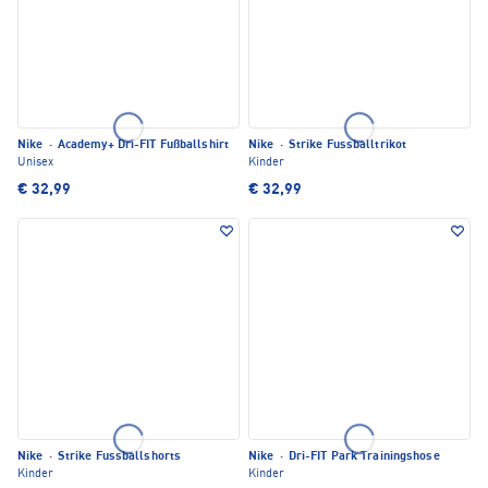
Nike
·
Academy+ Dri-FIT Fußballshirt
Nike
·
Strike Fussballtrikot
Unisex
Kinder
€ 32,99
€ 32,99
Nike
·
Strike Fussballshorts
Nike
·
Dri-FIT Park Trainingshose
Kinder
Kinder