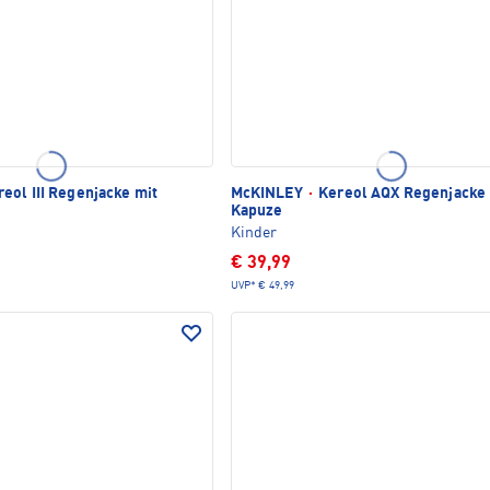
eol III Regenjacke mit
McKINLEY
·
Kereol AQX Regenjacke 
Kapuze
Kinder
€ 39,99
UVP*
€ 49,99