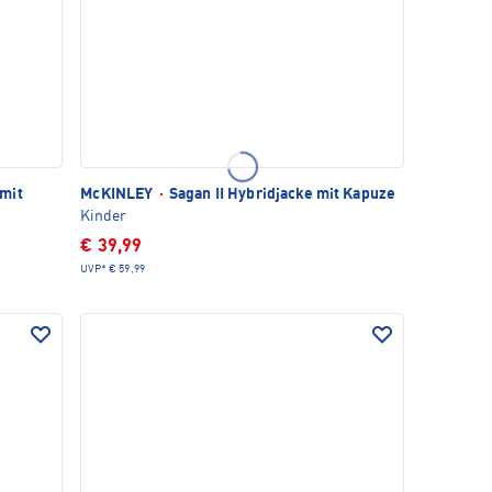
mit
McKINLEY
·
Sagan II Hybridjacke mit Kapuze
Kinder
€ 39,99
UVP*
€ 59,99