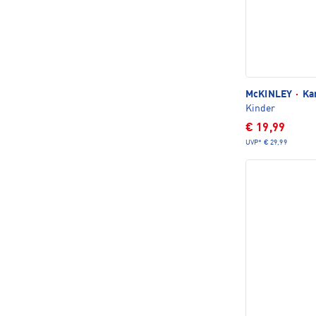
McKINLEY
·
Kar
Kinder
€ 19,99
UVP*
€ 29,99