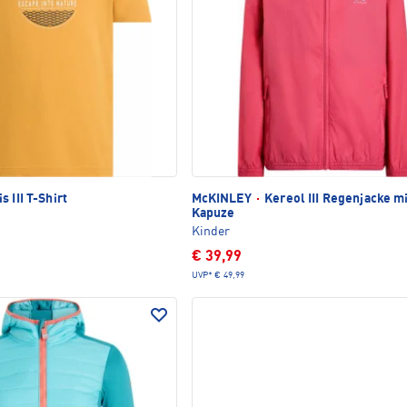
is III T-Shirt
McKINLEY
·
Kereol III Regenjacke m
Kapuze
Kinder
€ 39,99
UVP*
€ 49,99