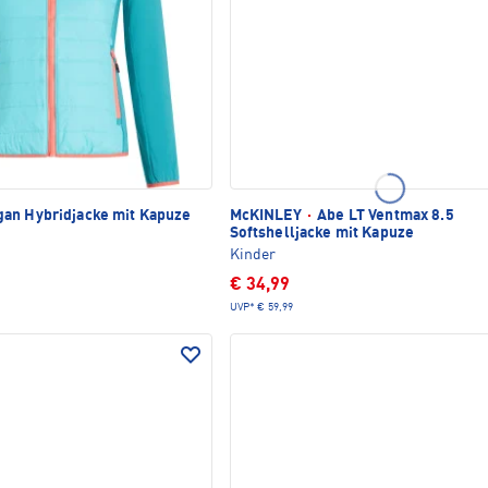
an Hybridjacke mit Kapuze
McKINLEY
·
Abe LT Ventmax 8.5
Softshelljacke mit Kapuze
Kinder
€ 34,99
UVP*
€ 59,99