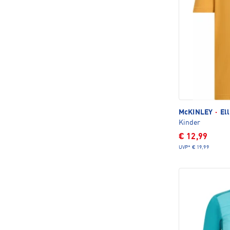
McKINLEY
·
Ell
Kinder
€ 12,99
UVP*
€ 19,99