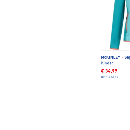
McKINLEY
·
Sag
Kinder
€ 34,99
UVP*
€ 59,99