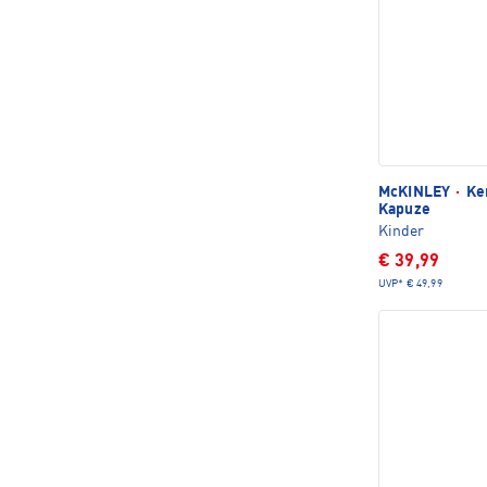
McKINLEY
·
Ker
Kapuze
Kinder
€ 39,99
UVP*
€ 49,99