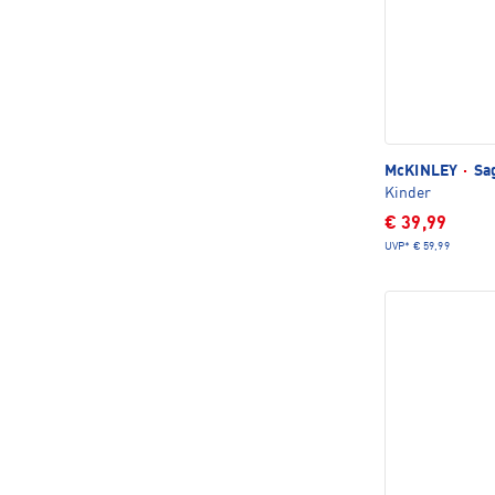
McKINLEY
·
Sag
Kinder
€ 39,99
UVP*
€ 59,99