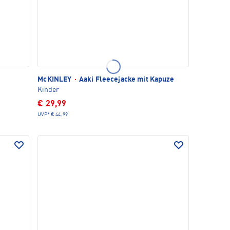
McKINLEY
·
Aaki Fleecejacke mit Kapuze
Kinder
€ 29,99
UVP*
€ 44,99