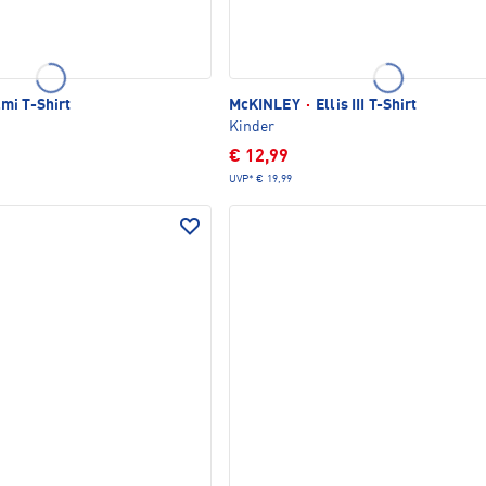
mi T-Shirt
McKINLEY
·
Ellis III T-Shirt
Kinder
€ 12,99
UVP*
€ 19,99