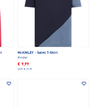
it
McKINLEY
·
Salmi T-Shirt
Kinder
€ 9,99
UVP*
€ 19,99