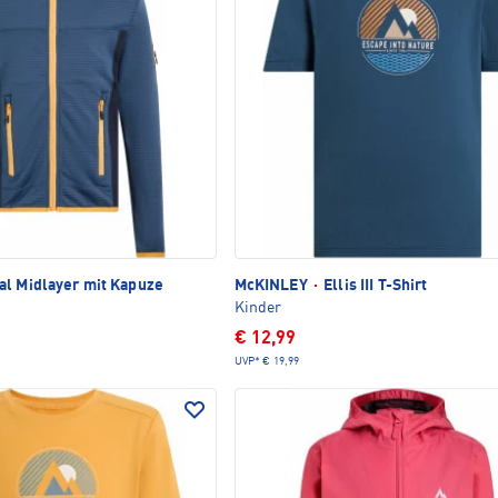
al Midlayer mit Kapuze
McKINLEY
·
Ellis III T-Shirt
Kinder
€ 12,99
UVP*
€ 19,99