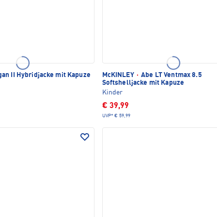
an II Hybridjacke mit Kapuze
McKINLEY
·
Abe LT Ventmax 8.5
Softshelljacke mit Kapuze
Kinder
€ 39,99
UVP*
€ 59,99