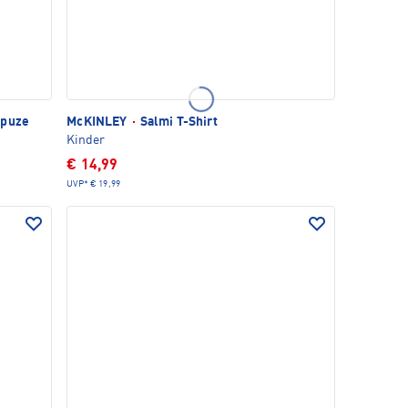
apuze
McKINLEY
·
Salmi T-Shirt
Kinder
€ 14,99
UVP*
€ 19,99