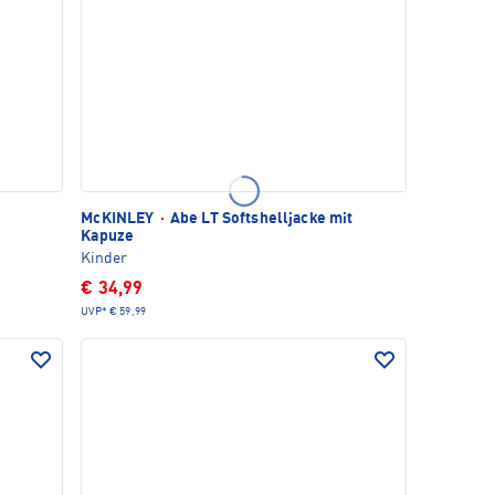
McKINLEY
·
Abe LT Softshelljacke mit
Kapuze
Kinder
€ 34,99
UVP*
€ 59,99