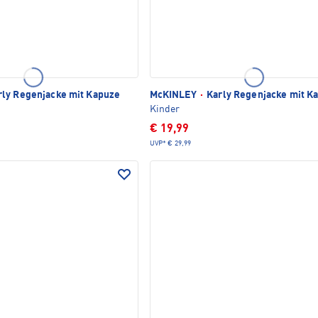
ly Regenjacke mit Kapuze
McKINLEY
·
Karly Regenjacke mit K
Kinder
€ 19,99
UVP*
€ 29,99