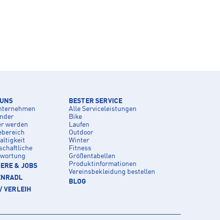
 UNS
BESTER SERVICE
nternehmen
Alle Serviceleistungen
inder
Bike
er werden
Laufen
ebereich
Outdoor
ltigkeit
Winter
schaftliche
Fitness
twortung
Größentabellen
Produktinformationen
ERE & JOBS
Vereinsbekleidung bestellen
ENRADL
BLOG
/ VERLEIH