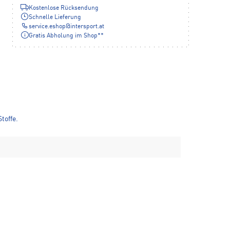
Kostenlose Rücksendung
Schnelle Lieferung
service.eshop
@
intersport.at
Gratis Abholung im Shop**
toffe.