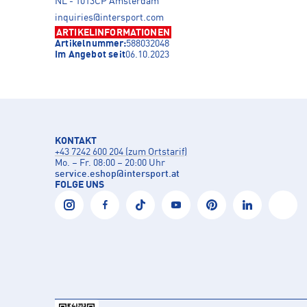
NL - 1013CP Amsterdam
inquiries@intersport.com
ARTIKELINFORMATIONEN
Artikelnummer:
588032048
Im Angebot seit
06.10.2023
KONTAKT
+43 7242 600 204 (zum Ortstarif)
Mo. – Fr. 08:00 – 20:00 Uhr
service.eshop
@
intersport.at
FOLGE UNS