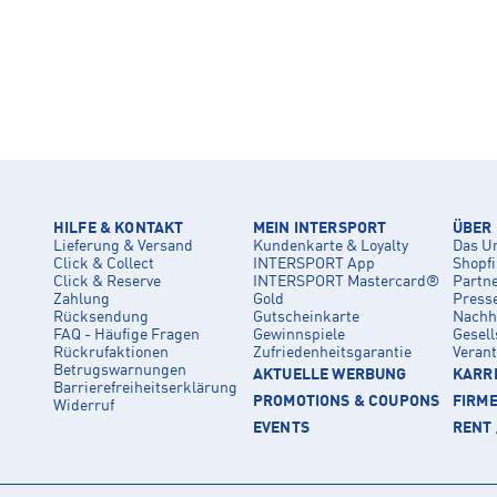
HILFE & KONTAKT
MEIN INTERSPORT
ÜBER
Lieferung & Versand
Kundenkarte & Loyalty
Das U
Click & Collect
INTERSPORT App
Shopf
Click & Reserve
INTERSPORT Mastercard®
Partn
Zahlung
Gold
Press
Rücksendung
Gutscheinkarte
Nachha
FAQ - Häufige Fragen
Gewinnspiele
Gesell
Rückrufaktionen
Zufriedenheitsgarantie
Veran
Betrugswarnungen
AKTUELLE WERBUNG
KARRI
Barrierefreiheitserklärung
PROMOTIONS & COUPONS
FIRM
Widerruf
EVENTS
RENT 