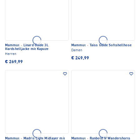
Mammut
·
Linard Guide 3L
Mammut
·
Taiss Guide Softshellhose
Hardshelljacke mit Kapuze
Damen
Herren
€ 249,99
€ 269,99
Mammut
·
Madris Light Midlayer mit
Mammut
·
Runbold IV Wandershorts