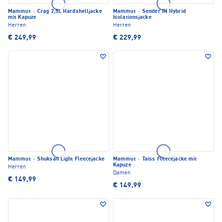
Mammut
·
Crag 2,5L Hardshelljacke
Mammut
·
Sender IN Hybrid
mit Kapuze
Isolationsjacke
Herren
Herren
€ 249,99
€ 229,99
Mammut
·
Shuksan Light Fleecejacke
Mammut
·
Taiss Fleecejacke mit
Kapuze
Herren
Damen
€ 149,99
€ 149,99