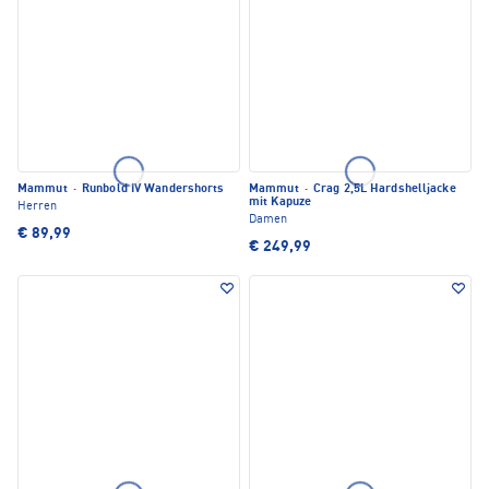
Mammut
·
Runbold IV Wandershorts
Mammut
·
Crag 2,5L Hardshelljacke
mit Kapuze
Herren
Damen
€ 89,99
€ 249,99