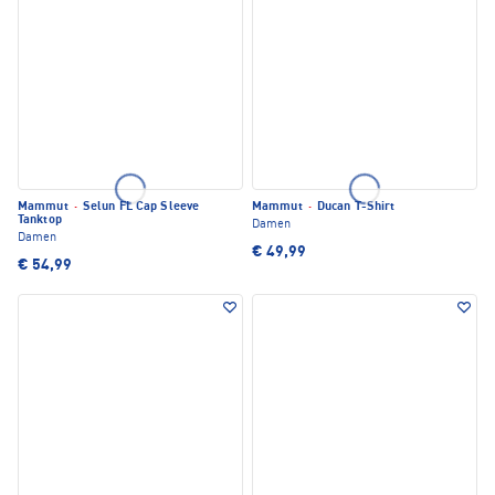
Mammut
·
Selun FL Cap Sleeve
Mammut
·
Ducan T-Shirt
Tanktop
Damen
Damen
€ 49,99
€ 54,99