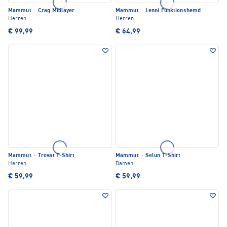
Mammut
·
Crag Midlayer
Mammut
·
Lenni Funktionshemd
Herren
Herren
€ 99,99
€ 64,99
Mammut
·
Trovat T-Shirt
Mammut
·
Selun T-Shirt
Herren
Damen
€ 59,99
€ 59,99