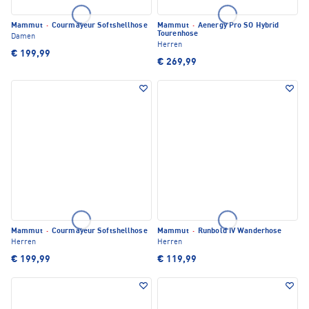
Mammut
·
Courmayeur Softshellhose
Mammut
·
Aenergy Pro SO Hybrid
Tourenhose
Damen
Herren
€ 199,99
€ 269,99
Mammut
·
Courmayeur Softshellhose
Mammut
·
Runbold IV Wanderhose
Herren
Herren
€ 199,99
€ 119,99