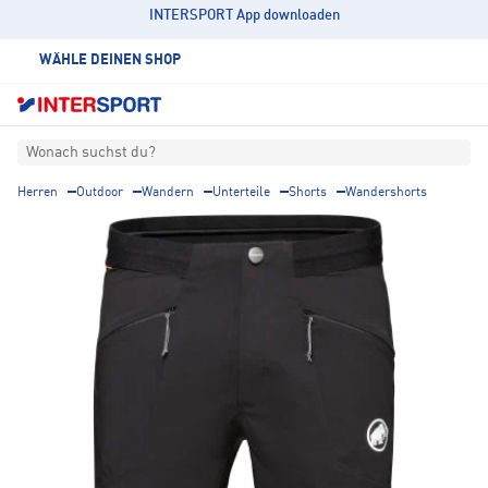
INTERSPORT App downloaden
WÄHLE DEINEN SHOP
Wonach suchst du?
Herren
Outdoor
Wandern
Unterteile
Shorts
Wandershorts