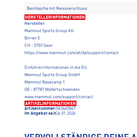
Beintasche mit Reissverschluss
HERSTELLERINFORMATIONEN
Hersteller
Mammut Sports Group AG
Birren 5
CH - 5703 Seon
https://www.mammut.com/at/de/support/contact
Einführerinformationen in die EU:
Mammut Sports Group GmbH
Mammut Basecamp 1
DE - 87787 Wolfertschwenden
www.mammut.com/support/contact
ARTIKELINFORMATIONEN
Artikelnummer:
563465847
Im Angebot seit
26.01.2026