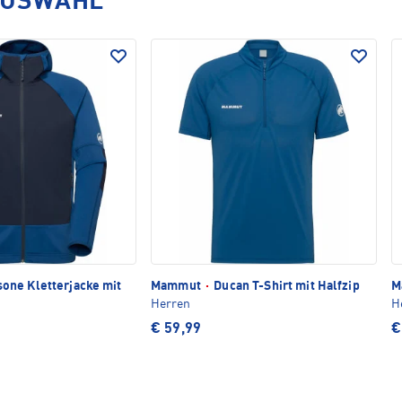
AUSWAHL
one Kletterjacke mit
Mammut
·
Ducan T-Shirt mit Halfzip
M
Herren
H
€ 59,99
€