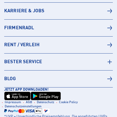
KARRIERE & JOBS
FIRMENRADL
RENT / VERLEIH
BESTER SERVICE
BLOG
JETZT APP DOWNLOADEN!
Laden im
Jetzt bei
App Store
Google Play
Impressum
AGB
Datenschutz
Cookie Policy
Datenschutzeinstellungen
*UVP = Unverbindliche Preisempfehlung. Die angeführten UVPs