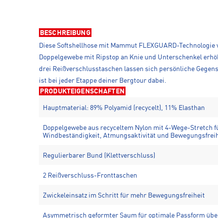
BESCHREIBUNG
Diese Softshellhose mit Mammut FLEXGUARD-Technologie ver
Doppelgewebe mit Ripstop an Knie und Unterschenkel erhöhe
drei Reißverschlusstaschen lassen sich persönliche Gegens
ist bei jeder Etappe deiner Bergtour dabei.
PRODUKTEIGENSCHAFTEN
Hauptmaterial: 89% Polyamid (recycelt), 11% Elasthan
Doppelgewebe aus recyceltem Nylon mit 4-Wege-Stretch fü
Windbeständigkeit, Atmungsaktivität und Bewegungsfreih
Regulierbarer Bund (Klettverschluss)
2 Reißverschluss-Fronttaschen
Zwickeleinsatz im Schritt für mehr Bewegungsfreiheit
Asymmetrisch geformter Saum für optimale Passform üb