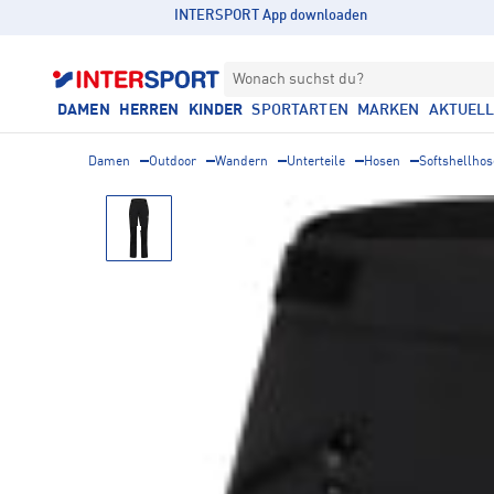
INTERSPORT App downloaden
Wonach suchst du?
DAMEN
HERREN
KINDER
SPORTARTEN
MARKEN
AKTUEL
Damen
Outdoor
Wandern
Unterteile
Hosen
Softshellho