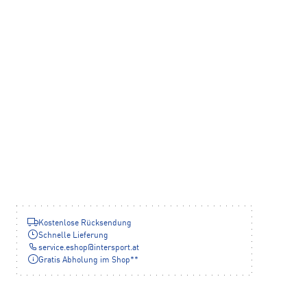
Kostenlose Rücksendung
Schnelle Lieferung
service.eshop
@
intersport.at
Gratis Abholung im Shop**