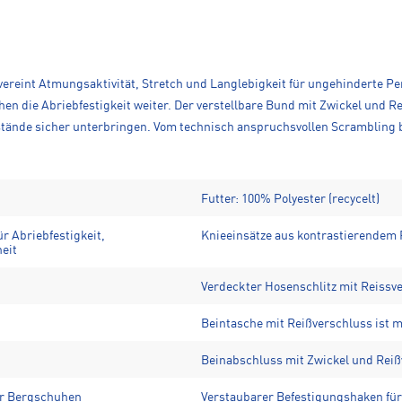
eint Atmungsaktivität, Stretch und Langlebigkeit für ungehinderte Per
n die Abriebfestigkeit weiter. Der verstellbare Bund mit Zwickel und Re
tände sicher unterbringen. Vom technisch anspruchsvollen Scrambling b
Futter: 100% Polyester (recycelt)
r Abriebfestigkeit,
Knieeinsätze aus kontrastierendem
eit
Verdeckter Hosenschlitz mit Reiss
Beintasche mit Reißverschluss ist m
Beinabschluss mit Zwickel und Rei
er Bergschuhen
Verstaubarer Befestigungshaken für