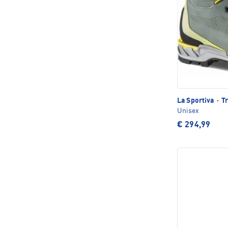
La Sportiva
·
Tr
Unisex
€ 294,99