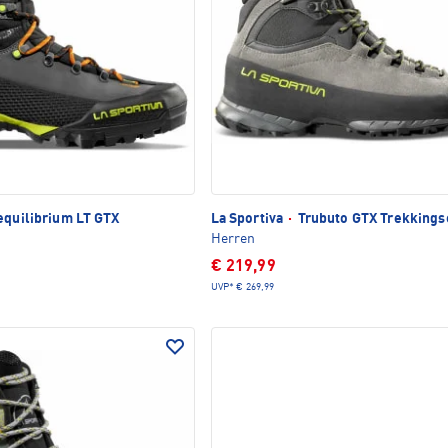
quilibrium LT GTX
La Sportiva
·
Trubuto GTX Trekking
Herren
€ 219,99
UVP*
€ 269,99