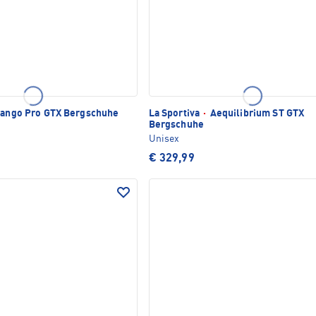
ango Pro GTX Bergschuhe
La Sportiva
·
Aequilibrium ST GTX
Bergschuhe
Unisex
€ 329,99