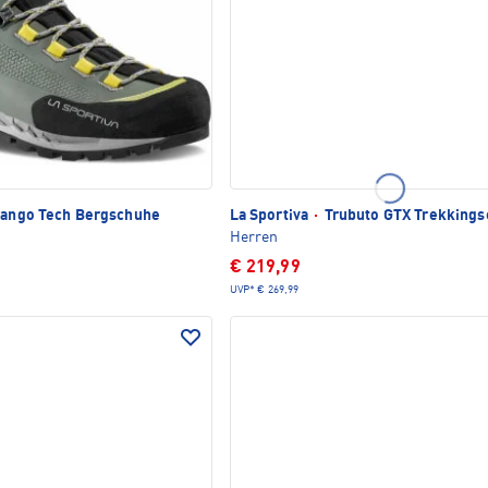
ango Tech Bergschuhe
La Sportiva
·
Trubuto GTX Trekking
Herren
€ 219,99
UVP*
€ 269,99