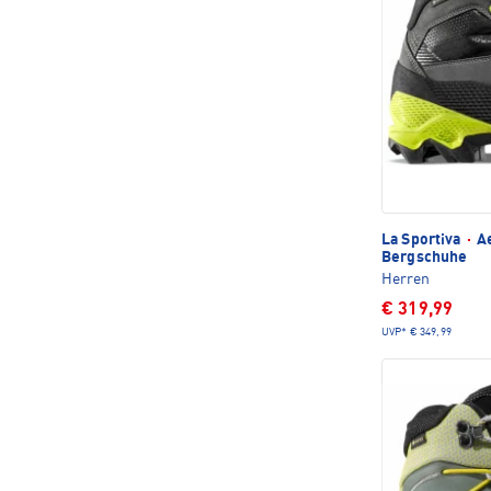
La Sportiva
·
Ae
Bergschuhe
Herren
€ 319,99
UVP*
€ 349,99