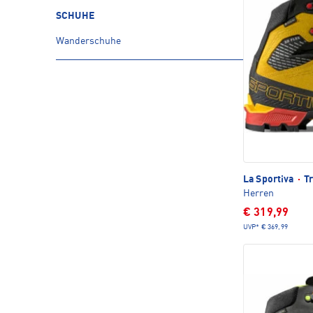
SCHUHE
Wanderschuhe
La Sportiva
·
Tr
Herren
€ 319,99
UVP*
€ 369,99