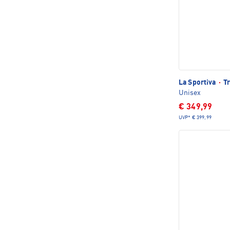
La Sportiva
·
Tr
Unisex
€ 349,99
UVP*
€ 399,99