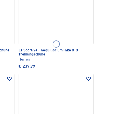
schuhe
La Sportiva
·
Aequilibrium Hike GTX
Trekkingschuhe
Herren
€ 239,99