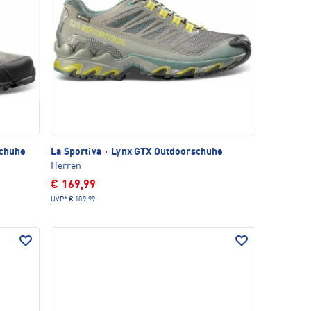
schuhe
La Sportiva
·
Lynx GTX Outdoorschuhe
Herren
€ 169,99
UVP*
€ 189,99