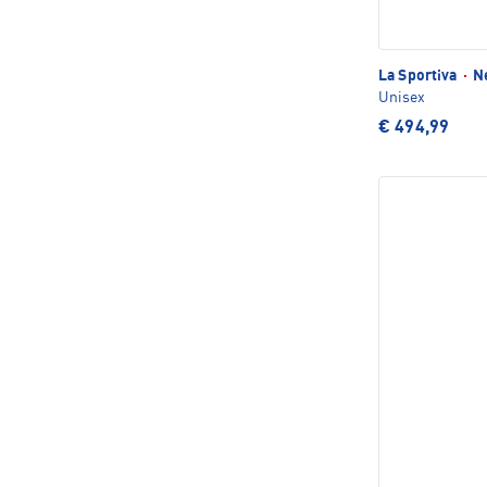
La Sportiva
·
Ne
Unisex
€ 494,99