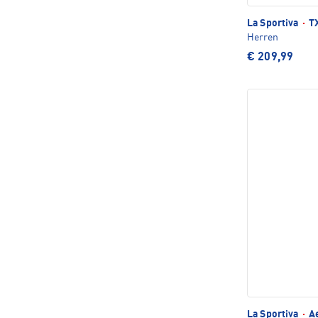
La Sportiva
·
TX
Herren
€ 209,99
La Sportiva
·
Ae