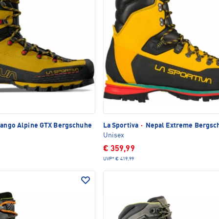
ango Alpine GTX Bergschuhe
La Sportiva
·
Nepal Extreme Bergsc
Unisex
€ 359,99
UVP*
€ 419,99