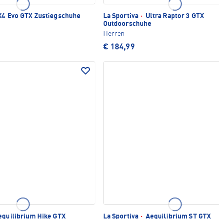
4 Evo GTX Zustiegschuhe
La Sportiva
·
Ultra Raptor 3 GTX
Outdoorschuhe
Herren
€ 184,99
quilibrium Hike GTX
La Sportiva
·
Aequilibrium ST GTX