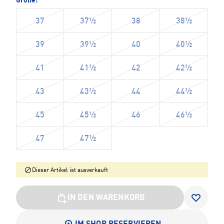
Größe:
37
37½
38
38½
39
39½
40
40½
41
41½
42
42½
43
43½
44
44½
45
45½
46
46½
47
47½
Dieser Artikel ist ausverkauft
IN DEN WARENKORB