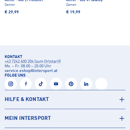
Killtec
·
Kos 21 Poloshirt
Killtec
·
Kos 41 Tanktop
Damen
Damen
€ 29,99
€ 19,99
KONTAKT
+43 7242 600 204 (zum Ortstarif)
Mo. – Fr. 08:00 – 20:00 Uhr
service.eshop
@
intersport.at
FOLGE UNS
HILFE & KONTAKT
MEIN INTERSPORT