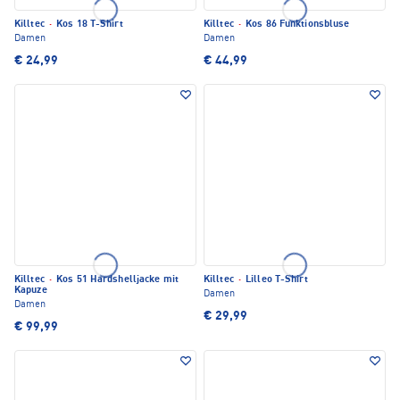
Killtec
·
Kos 18 T-Shirt
Killtec
·
Kos 86 Funktionsbluse
Damen
Damen
€ 24,99
€ 44,99
Killtec
·
Kos 51 Hardshelljacke mit
Killtec
·
Lilleo T-Shirt
Kapuze
Damen
Damen
€ 29,99
€ 99,99