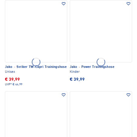
Jako
·
Striker TW-Capri Trainingshose
Jako
·
Power Trainingshose
Unisex
Kinder
€ 39,99
€ 39,99
UVP*
€ 44,99