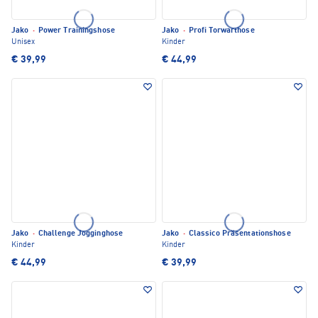
Jako
·
Power Trainingshose
Jako
·
Profi Torwarthose
Unisex
Kinder
€ 39,99
€ 44,99
Jako
·
Challenge Jogginghose
Jako
·
Classico Präsentationshose
Kinder
Kinder
€ 44,99
€ 39,99