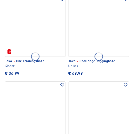
Neu
Jako
·
One Trainingshose
Jako
·
Challenge Jogginghose
Kinder
Unisex
€ 34,99
€ 49,99