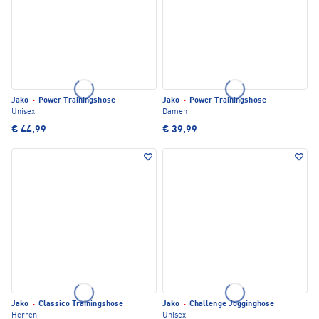
Jako
·
Power Trainingshose
Jako
·
Power Trainingshose
Unisex
Damen
€ 44,99
€ 39,99
Jako
·
Classico Trainingshose
Jako
·
Challenge Jogginghose
Herren
Unisex