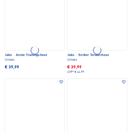
Jako
·
Active Trainingshose
Jako
·
Striker Torwarthose
Unisex
Unisex
€ 39,99
€ 39,99
UVP*
€ 44,99