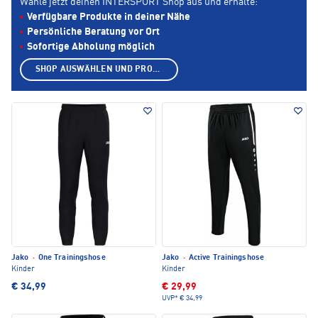
Wähle jetzt deinen INTERSPORT Shop aus und erhalte:
Verfügbare Produkte in deiner Nähe
Persönliche Beratung vor Ort
Sofortige Abholung möglich
SHOP AUSWÄHLEN UND PRODUKTE ANZEIGEN
Jako
·
One Trainingshose
Jako
·
Active Trainingshose
Kinder
Kinder
€ 34,99
€ 29,99
UVP*
€ 34,99