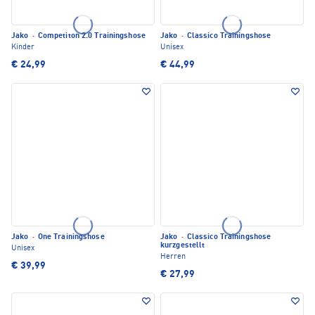
Jako
·
Competiton 2.0 Trainingshose
Jako
·
Classico Trainingshose
Kinder
Unisex
€ 24,99
€ 44,99
Jako
·
One Trainingshose
Jako
·
Classico Trainingshose
kurzgestellt
Unisex
Herren
€ 39,99
€ 27,99