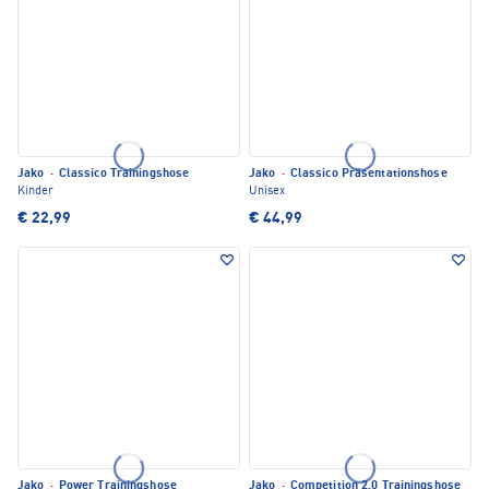
Jako
·
Classico Trainingshose
Jako
·
Classico Präsentationshose
Kinder
Unisex
€ 22,99
€ 44,99
Jako
·
Power Trainingshose
Jako
·
Competition 2.0 Trainingshose