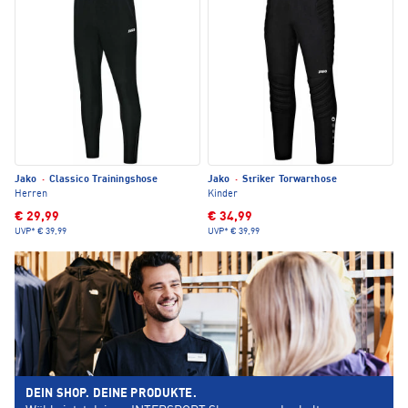
Jako
·
Classico Trainingshose
Jako
·
Striker Torwarthose
Herren
Kinder
€ 29,99
€ 34,99
UVP*
€ 39,99
UVP*
€ 39,99
DEIN SHOP. DEINE PRODUKTE.