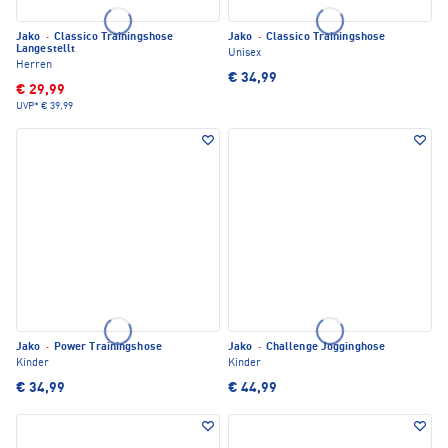
Jako
·
Classico Trainingshose
Jako
·
Classico Trainingshose
Langestellt
Unisex
Herren
€ 34,99
€ 29,99
UVP*
€ 39,99
Jako
·
Power Trainingshose
Jako
·
Challenge Jogginghose
Kinder
Kinder
€ 34,99
€ 44,99