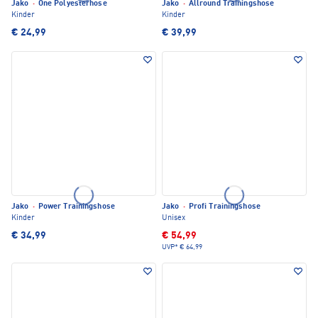
Jako
·
One Polyesterhose
Jako
·
Allround Trainingshose
Kinder
Kinder
€ 24,99
€ 39,99
Jako
·
Power Trainingshose
Jako
·
Profi Trainingshose
Kinder
Unisex
€ 34,99
€ 54,99
UVP*
€ 64,99