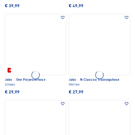
€ 39,99
€ 49,99
Neu
Jako
·
One Polyesterhose
Jako
·
N Classico Trainingshose
Unisex
Herren
€ 29,99
€ 27,99