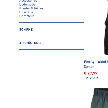
Accessoires
Bademode
Kleider & Röcke
Oberteile
Unterteile
SCHUHE
AUSRÜSTUNG
Firefly
·
Abini 
Damen
€ 29,99
UVP*
€ 39,99