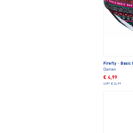
Firefly
·
Basic 
Damen
€ 4,99
UVP*
€ 24,99