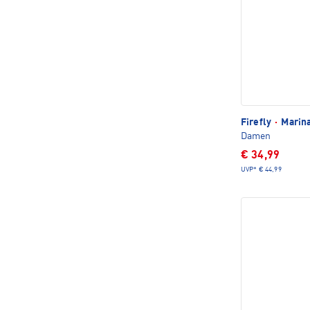
Firefly
·
Marina
Damen
€ 34,99
UVP*
€ 44,99