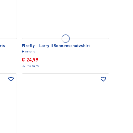
rts
Firefly
·
Larry II Sonnenschutzshirt
Herren
€ 24,99
UVP*
€ 34,99