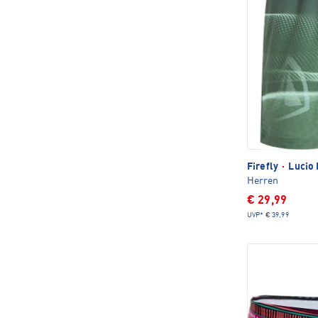
Firefly
·
Lucio 
Herren
€ 29,99
UVP*
€ 39,99