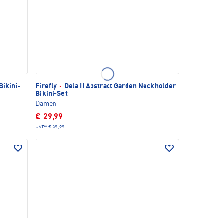
Bikini-
Firefly
·
Dela II Abstract Garden Neckholder
Bikini-Set
Damen
€ 29,99
UVP*
€ 39,99