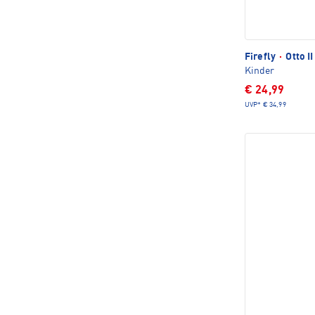
Firefly
·
Otto I
Kinder
€ 24,99
UVP*
€ 34,99