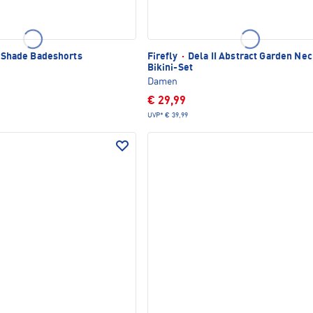
I Shade Badeshorts
Firefly
·
Dela II Abstract Garden Ne
Bikini-Set
Damen
€ 29,99
UVP*
€ 39,99