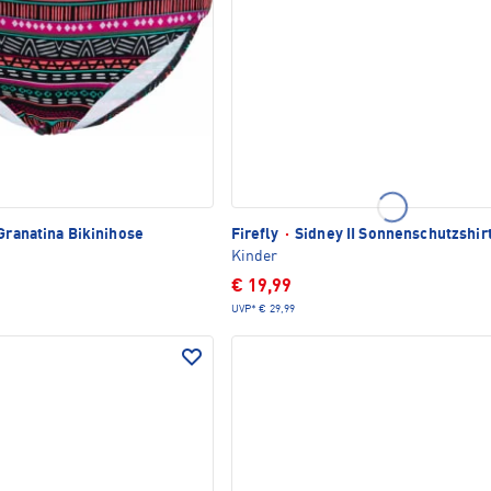
Granatina Bikinihose
Firefly
·
Sidney II Sonnenschutzshir
Kinder
€ 19,99
UVP*
€ 29,99