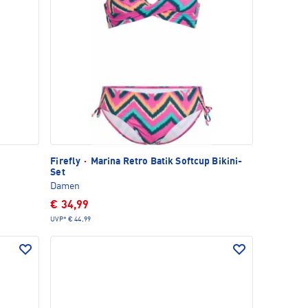
Firefly
·
Marina Retro Batik Softcup Bikini-
Set
Damen
€ 34,99
UVP*
€ 44,99