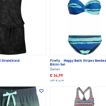
II Strandkleid
Firefly
·
Maggy Batik Stripes Bande
Bikini-Set
Damen
€ 34,99
UVP*
€ 44,99