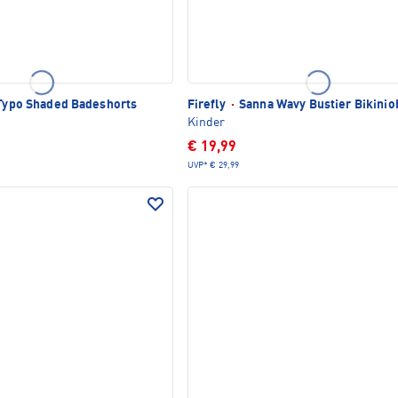
Typo Shaded Badeshorts
Firefly
·
Sanna Wavy Bustier Bikinio
Kinder
€ 19,99
UVP*
€ 29,99