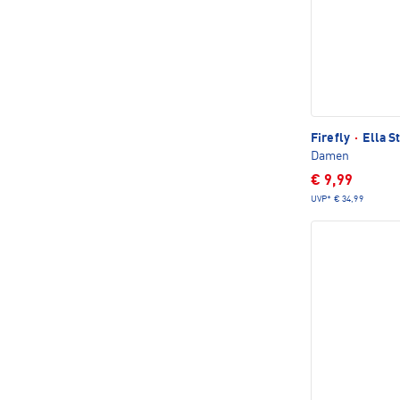
Firefly
·
Ella S
Damen
€ 9,99
UVP*
€ 34,99