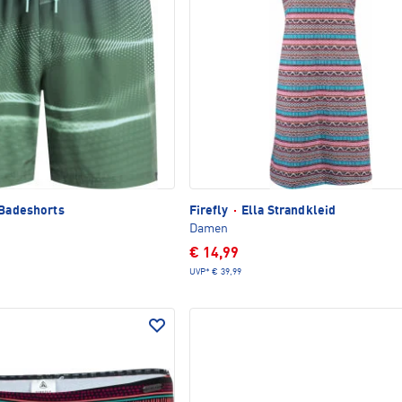
Badeshorts
Firefly
·
Ella Strandkleid
Damen
€ 14,99
UVP*
€ 39,99