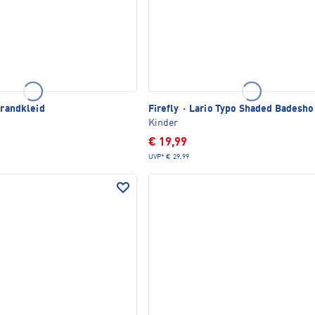
trandkleid
Firefly
·
Lario Typo Shaded Badesho
Kinder
€ 19,99
UVP*
€ 29,99