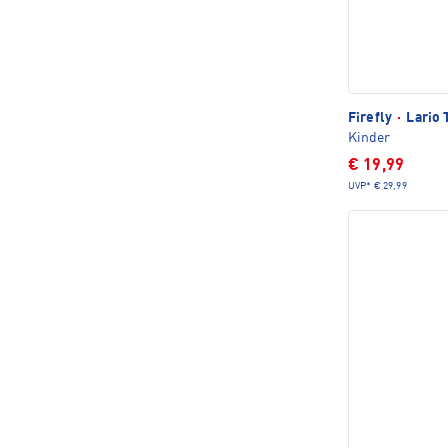
Firefly
·
Lario 
Kinder
€ 19,99
UVP*
€ 29,99