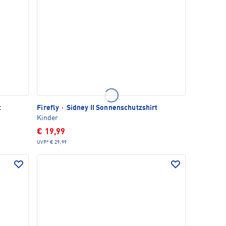
t
Firefly
·
Sidney II Sonnenschutzshirt
Kinder
€ 19,99
UVP*
€ 29,99