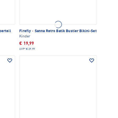
berteil
Firefly
·
Sanna Retro Batik Bustier Bikini-Set
Kinder
€ 19,99
UVP*
€ 29,99