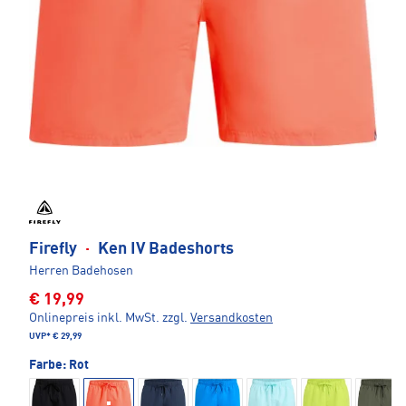
Firefly
·
Ken IV Badeshorts
Herren Badehosen
€ 19,99
Onlinepreis inkl. MwSt.
zzgl.
Versandkosten
UVP*
€ 29,99
Farbe:
Rot