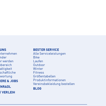
 UNS
BESTER SERVICE
nternehmen
Alle Serviceleistungen
inder
Bike
er werden
Laufen
ebereich
Outdoor
ltigkeit
Winter
schaftliche
Fitness
twortung
Größentabellen
Produktinformationen
ERE & JOBS
Vereinsbekleidung bestellen
ENRADL
BLOG
/ VERLEIH