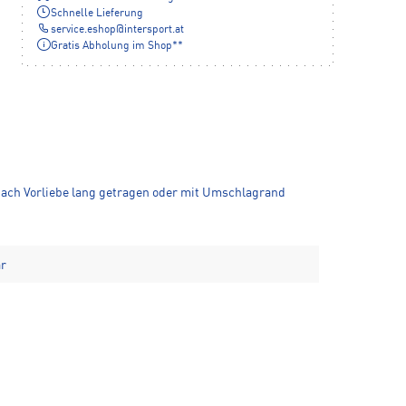
Schnelle Lieferung
service.eshop
@
intersport.at
Gratis Abholung im Shop**
 nach Vorliebe lang getragen oder mit Umschlagrand
ar