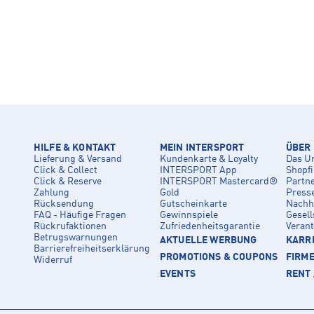
HILFE & KONTAKT
MEIN INTERSPORT
ÜBER
Lieferung & Versand
Kundenkarte & Loyalty
Das U
Click & Collect
INTERSPORT App
Shopf
Click & Reserve
INTERSPORT Mastercard®
Partn
Zahlung
Gold
Press
Rücksendung
Gutscheinkarte
Nachha
FAQ - Häufige Fragen
Gewinnspiele
Gesell
Rückrufaktionen
Zufriedenheitsgarantie
Veran
Betrugswarnungen
AKTUELLE WERBUNG
KARRI
Barrierefreiheitserklärung
PROMOTIONS & COUPONS
FIRM
Widerruf
EVENTS
RENT 