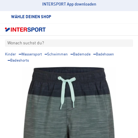
INTERSPORT App downloaden
WÄHLE DEINEN SHOP
Wonach suchst du?
Kinder
Wassersport
Schwimmen
Bademode
Badehosen
Badeshorts