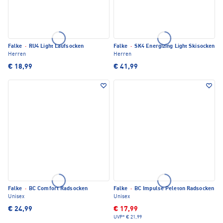
Falke
·
RU4 Light Laufsocken
Falke
·
SK4 Energizing Light Skisocken
Herren
Herren
€ 18,99
€ 41,99
Falke
·
BC Comfort Radsocken
Falke
·
BC Impulse Peleton Radsocken
Unisex
Unisex
€ 24,99
€ 17,99
UVP*
€ 21,99