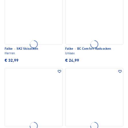
Falke
·
SK2 Skisocken
Falke
·
BC Comfort Radsocken
Herren
Unisex
€ 32,99
€ 24,99