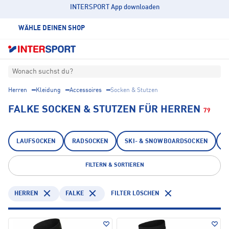
INTERSPORT App downloaden
WÄHLE DEINEN SHOP
Wonach suchst du?
Herren
Kleidung
Accessoires
Socken & Stutzen
FALKE SOCKEN & STUTZEN FÜR HERREN
79
LAUFSOCKEN
RADSOCKEN
SKI- & SNOWBOARDSOCKEN
T
FILTERN & SORTIEREN
HERREN
FALKE
FILTER LÖSCHEN