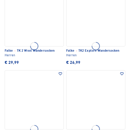
Falke
·
TK 2 Wool Wandersocken
Falke
·
TK2 Explore Wandersocken
Herren
Herren
€ 29,99
€ 26,99