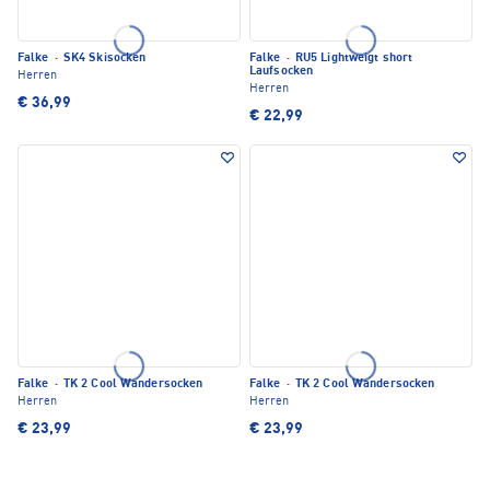
Falke
·
SK4 Skisocken
Falke
·
RU5 Lightweigt short
Laufsocken
Herren
Herren
€ 36,99
€ 22,99
Falke
·
TK 2 Cool Wandersocken
Falke
·
TK 2 Cool Wandersocken
Herren
Herren
€ 23,99
€ 23,99