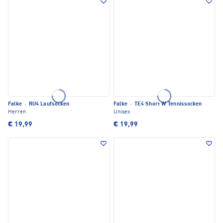
Falke
·
RU4 Laufsocken
Falke
·
TE4 Short W Tennissocken
Herren
Unisex
€ 19,99
€ 19,99