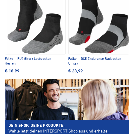
Falke
·
RU4 Short Laufsocken
Falke
·
BC5 Endurance Radsocken
Herren
Unisex
€ 18,99
€ 23,99
DEIN SHOP. DEINE PRODUKTE.
Wähle jetzt deinen INTERSPORT Shop aus und erhalte: