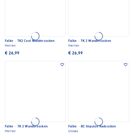
Falke
·
TK2 Cool Wandersocken
Falke
·
TK 2 Wandersocken
Herren
Herren
€ 26,99
€ 26,99
Falke
·
TK 2 Wandersocken
Falke
·
BC Impulse Radsocken
Herren
Unisex