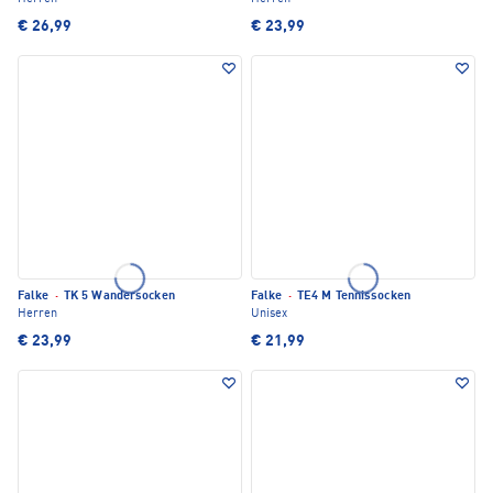
€ 26,99
€ 23,99
Falke
·
TK 5 Wandersocken
Falke
·
TE4 M Tennissocken
Herren
Unisex
€ 23,99
€ 21,99