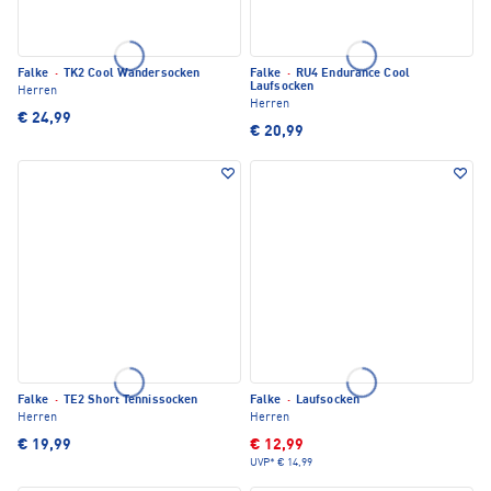
Falke
·
TK2 Cool Wandersocken
Falke
·
RU4 Endurance Cool
Laufsocken
Herren
Herren
€ 24,99
€ 20,99
Falke
·
TE2 Short Tennissocken
Falke
·
Laufsocken
Herren
Herren
€ 19,99
€ 12,99
UVP*
€ 14,99