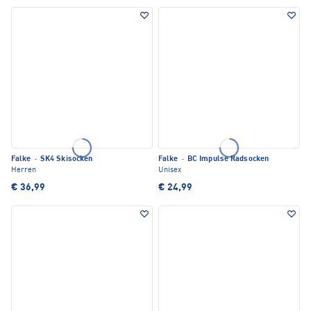
Falke
·
SK4 Skisocken
Falke
·
BC Impulse Radsocken
Herren
Unisex
€ 36,99
€ 24,99