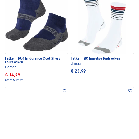
Falke
·
RU4 Endurance Cool Short
Falke
·
BC Impulse Radsocken
Laufsocken
Unisex
Herren
€ 23,99
€ 14,99
UVP*
€ 19,99