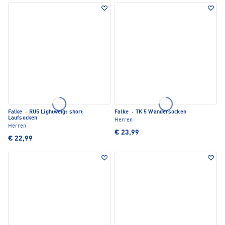
Falke
·
RU5 Lightweigt short
Falke
·
TK 5 Wandersocken
Laufsocken
Herren
Herren
€ 23,99
€ 22,99