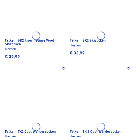
Falke
·
SK2 Intermediate Wool
Falke
·
SK2 Skisocken
Skisocken
Herren
Herren
€ 32,99
€ 39,99
Falke
·
TK2 Cool Wandersocken
Falke
·
TK 2 Cool Wandersocken
Herren
Herren