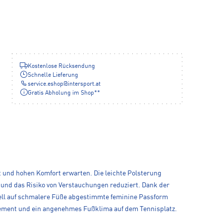
Kostenlose Rücksendung
Schnelle Lieferung
service.eshop
@
intersport.at
Gratis Abholung im Shop**
t und hohen Komfort erwarten. Die leichte Polsterung
t und das Risiko von Verstauchungen reduziert. Dank der
ziell auf schmalere Füße abgestimmte feminine Passform
gement und ein angenehmes Fußklima auf dem Tennisplatz.