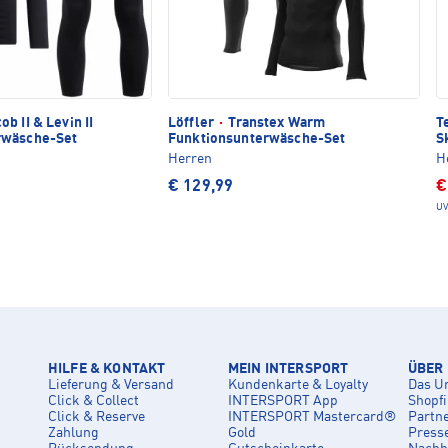
ob II & Levin II
Löffler
·
Transtex Warm
T
rwäsche-Set
Funktionsunterwäsche-Set
S
Herren
H
€ 129,99
€
UV
HILFE & KONTAKT
MEIN INTERSPORT
ÜBER
Lieferung & Versand
Kundenkarte & Loyalty
Das U
Click & Collect
INTERSPORT App
Shopf
Click & Reserve
INTERSPORT Mastercard®
Partn
Zahlung
Gold
Press