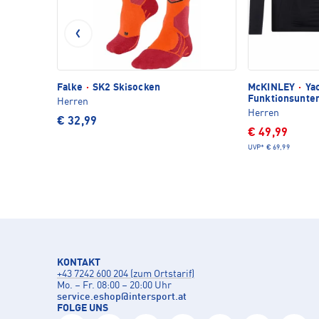
Falke
·
SK2 Skisocken
McKINLEY
·
Yac
Funktionsunte
Herren
Herren
€ 32,99
€ 49,99
UVP*
€ 69,99
KONTAKT
+43 7242 600 204 (zum Ortstarif)
Mo. – Fr. 08:00 – 20:00 Uhr
service.eshop
@
intersport.at
FOLGE UNS