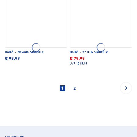
Bollé
·
Nevada Skibrille
Bollé
·
Y7 OTG Skibrille
€ 99,99
€ 79,99
UVP*
€ 89,99
1
2