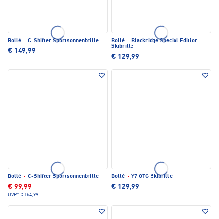
Bollé
·
C-Shifter Sportsonnenbrille
Bollé
·
Blackridge Special Edition
Skibrille
€ 149,99
€ 129,99
Bollé
·
C-Shifter Sportsonnenbrille
Bollé
·
Y7 OTG Skibrille
€ 99,99
€ 129,99
UVP*
€ 154,99