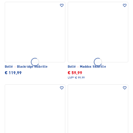
Bollé
·
Blackridge Skibrille
Bollé
·
Maddox Skibrille
€ 119,99
€ 59,99
UVP*
€ 99,99