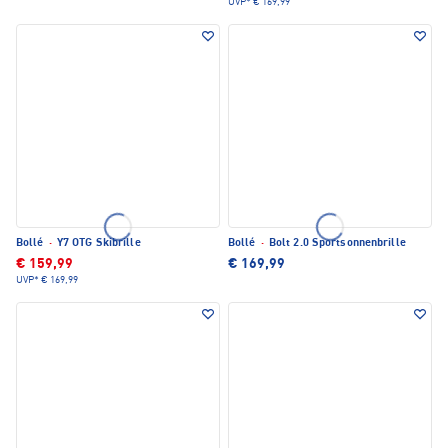
UVP*
€ 169,99
Bollé
·
Y7 OTG Skibrille
Bollé
·
Bolt 2.0 Sportsonnenbrille
€ 159,99
€ 169,99
UVP*
€ 169,99