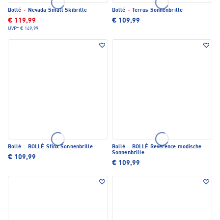
Bollé
·
Nevada Small Skibrille
Bollé
·
Terrus Sonnenbrille
€ 119,99
€ 109,99
UVP*
€ 149,99
Bollé
·
BOLLÈ Sfinx Sonnenbrille
Bollé
·
BOLLÈ Reverence modische
Sonnenbrille
€ 109,99
€ 109,99