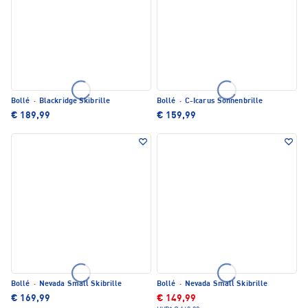
Bollé
·
Blackridge Skibrille
Bollé
·
C-Icarus Sonnenbrille
€ 189,99
€ 159,99
Bollé
·
Nevada Small Skibrille
Bollé
·
Nevada Small Skibrille
€ 169,99
€ 149,99