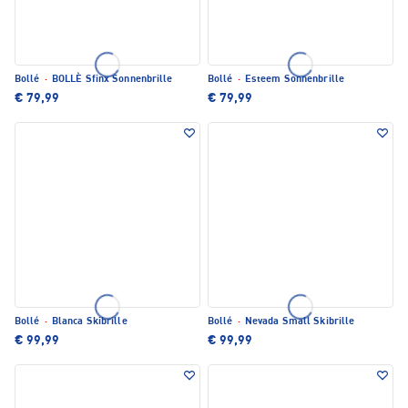
Bollé
·
BOLLÈ Sfinx Sonnenbrille
Bollé
·
Esteem Sonnenbrille
€ 79,99
€ 79,99
Bollé
·
Blanca Skibrille
Bollé
·
Nevada Small Skibrille
€ 99,99
€ 99,99