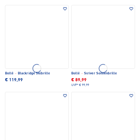
Bollé
·
Blackridge Skibrille
Bollé
·
Striver Sonnenbrille
€ 119,99
€ 89,99
UVP*
€ 99,99