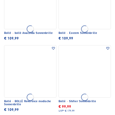
Bollé
·
bollè Anaconda Sonnenbrille
Bollé
·
Esteem Sonnenbrille
€ 109,99
€ 109,99
Bollé
·
BOLLÈ Reverence modische
Bollé
·
Shifter Sonnenbrille
Sonnenbrille
€ 99,99
€ 109,99
UVP*
€ 179,99