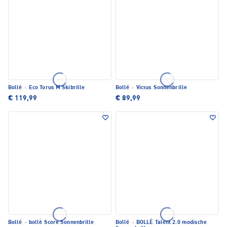
Bollé
·
Eco Torus M Skibrille
Bollé
·
Victus Sonnenbrille
€ 119,99
€ 89,99
Bollé
·
bollè Score Sonnenbrille
Bollé
·
BOLLÈ Talent 2.0 modische