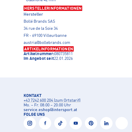
HERSTELLERINFORMATIONEN
Hersteller
Bollé Brands SAS
34 rue de la Soie 34
FR - 69100 Villeurbanne
austria@bollebrands.com
ARTIKELINFORMATIONEN
Artikelnummer:
080735811
Im Angebot seit
22.01.2026
KONTAKT
+43 7242 600 204 (zum Ortstarif)
Mo. – Fr. 08:00 – 20:00 Uhr
service.eshop
@
intersport.at
FOLGE UNS