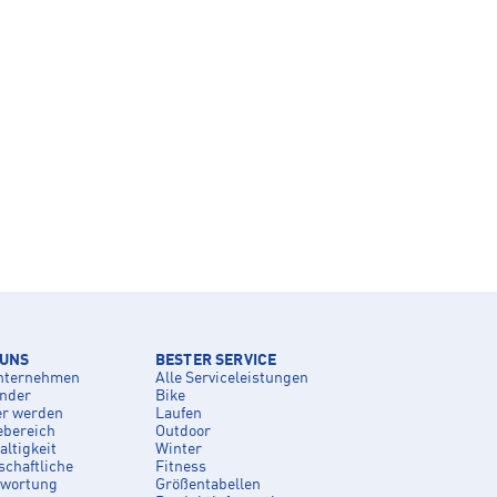
 UNS
BESTER SERVICE
nternehmen
Alle Serviceleistungen
inder
Bike
er werden
Laufen
ebereich
Outdoor
ltigkeit
Winter
schaftliche
Fitness
twortung
Größentabellen