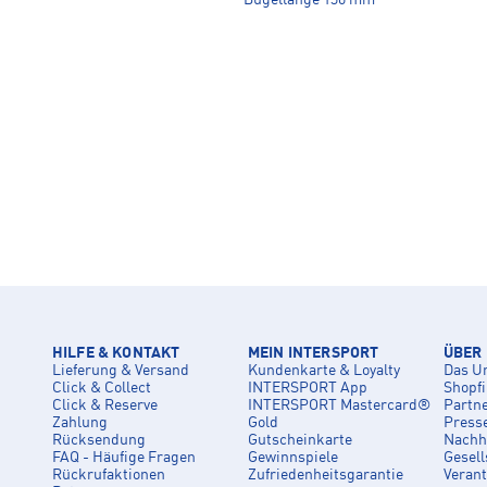
HILFE & KONTAKT
MEIN INTERSPORT
ÜBER
Lieferung & Versand
Kundenkarte & Loyalty
Das U
Click & Collect
INTERSPORT App
Shopf
Click & Reserve
INTERSPORT Mastercard®
Partn
Zahlung
Gold
Press
Rücksendung
Gutscheinkarte
Nachha
FAQ - Häufige Fragen
Gewinnspiele
Gesell
Rückrufaktionen
Zufriedenheitsgarantie
Veran