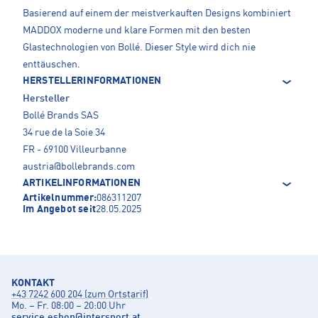
Basierend auf einem der meistverkauften Designs kombiniert
MADDOX moderne und klare Formen mit den besten
Glastechnologien von Bollé. Dieser Style wird dich nie
enttäuschen.
HERSTELLERINFORMATIONEN
Hersteller
Bollé Brands SAS
34 rue de la Soie 34
FR - 69100 Villeurbanne
austria@bollebrands.com
ARTIKELINFORMATIONEN
Artikelnummer:
086311207
Im Angebot seit
28.05.2025
KONTAKT
+43 7242 600 204 (zum Ortstarif)
Mo. – Fr. 08:00 – 20:00 Uhr
service.eshop
@
intersport.at