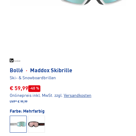
Bollé
·
Maddox Skibrille
Ski- & Snowboardbrillen
€ 59,99
-40 %
Onlinepreis inkl. MwSt.
zzgl.
Versandkosten
UVP*
€ 99,99
Farbe:
Mehrfarbig