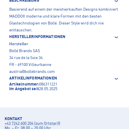
BESCHREIBUNG
Basierend auf einem der meistverkauften Designs kombiniert
MADDOX moderne und klare Formen mit den besten
Glastechnologien von Bollé. Dieser Style wird dich nie
enttäuschen.
HERSTELLERINFORMATIONEN
Hersteller
Bollé Brands SAS
34 rue de la Soie 34
FR - 69100 Villeurbanne
austria@bollebrands.com
ARTIKELINFORMATIONEN
Artikelnummer:
086311221
Im Angebot seit
28.05.2025
KONTAKT
+43 7242 600 204 (zum Ortstarif)
Mo. – Fr. 08:00 – 20:00 Uhr