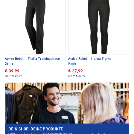
Active Rebel
·
Thalia Trainingshose
Active Rebel
·
Hanna Tights
Damen
Kinder
€ 39,99
€ 27,99
UVP*
€ 49,99
UVP*
€ 39,99
DEIN SHOP. DEINE PRODUKTE.