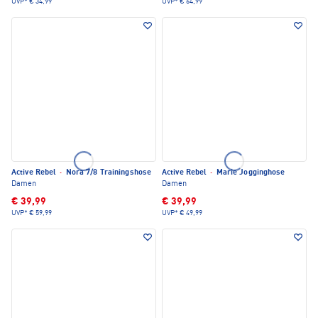
UVP*
€ 34,99
UVP*
€ 64,99
Active Rebel
·
Nora 7/8 Trainingshose
Active Rebel
·
Marie Jogginghose
Damen
Damen
€ 39,99
€ 39,99
UVP*
€ 59,99
UVP*
€ 49,99