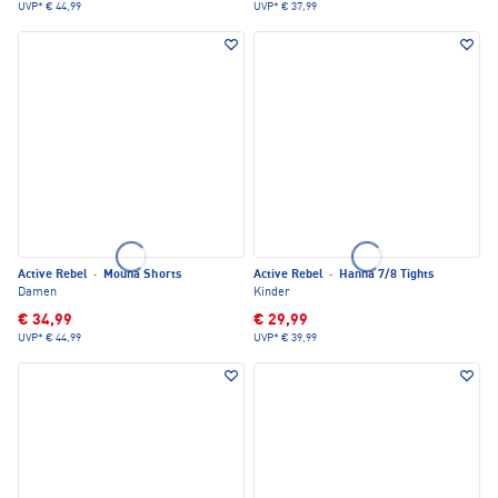
UVP*
€ 44,99
UVP*
€ 37,99
Active Rebel
·
Mouna Shorts
Active Rebel
·
Hanna 7/8 Tights
Damen
Kinder
€ 34,99
€ 29,99
UVP*
€ 44,99
UVP*
€ 39,99