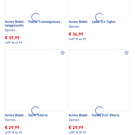
Active Rebel
·
Thalia Trainingshose
Active Rebel
·
Lydia 3/4 Tights
langgestellt
Damen
Damen
€ 34,99
€ 39,99
UVP*
€ 44,99
UVP*
€ 49,99
Active Rebel
·
Tallis Shorts
Active Rebel
·
Sandy 2in1 Shorts
Herren
Damen
€ 29,99
€ 29,99
UVP*
€ 44,99
UVP*
€ 39,99