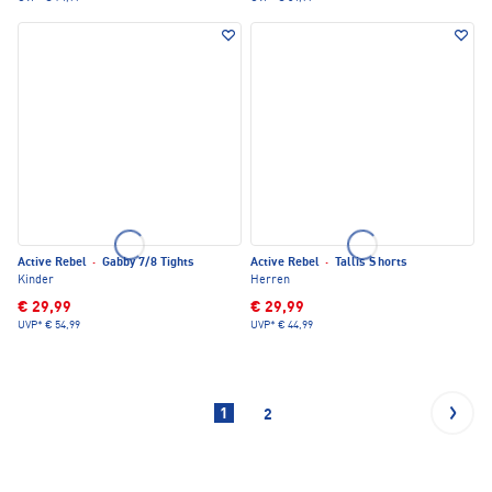
Active Rebel
·
Gabby 7/8 Tights
Active Rebel
·
Tallis Shorts
Kinder
Herren
€ 29,99
€ 29,99
UVP*
€ 54,99
UVP*
€ 44,99
1
2