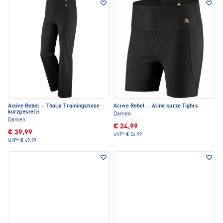
Active Rebel
·
Thalia Trainingshose
Active Rebel
·
Aline kurze Tights
kurzgestellt
Damen
Damen
€ 24,99
€ 39,99
UVP*
€ 34,99
UVP*
€ 49,99