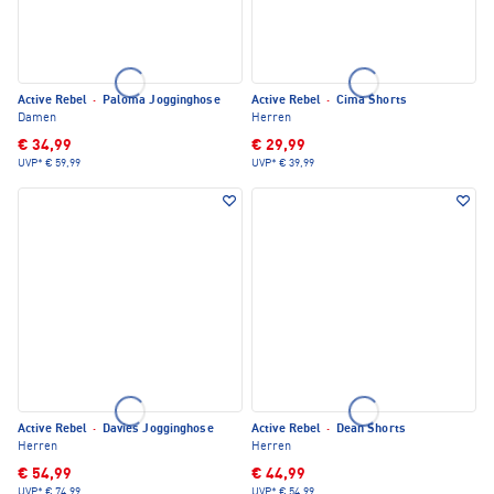
Active Rebel
·
Paloma Jogginghose
Active Rebel
·
Cima Shorts
Damen
Herren
€ 34,99
€ 29,99
UVP*
€ 59,99
UVP*
€ 39,99
Active Rebel
·
Davies Jogginghose
Active Rebel
·
Dean Shorts
Herren
Herren
€ 54,99
€ 44,99
UVP*
€ 74,99
UVP*
€ 54,99