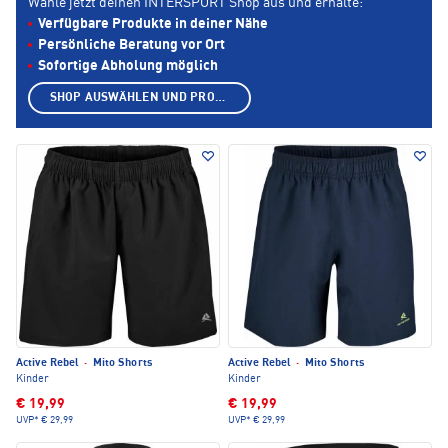
Wähle jetzt deinen INTERSPORT Shop aus und erhalte:
Verfügbare Produkte in deiner Nähe
Persönliche Beratung vor Ort
Sofortige Abholung möglich
SHOP AUSWÄHLEN UND PRODUKTE ANZEIGEN
Active Rebel
·
Mito Shorts
Active Rebel
·
Mito Shorts
Kinder
Kinder
€ 19,99
€ 19,99
UVP*
€ 29,99
UVP*
€ 29,99