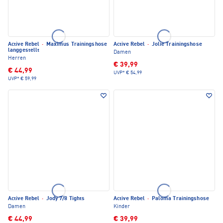
Active Rebel
·
Maximus Trainingshose
Active Rebel
·
Jolie Trainingshose
langgestellt
Damen
Herren
€ 39,99
€ 44,99
UVP*
€ 54,99
UVP*
€ 59,99
Active Rebel
·
Jody 7/8 Tights
Active Rebel
·
Paloma Trainingshose
Damen
Kinder
€ 44,99
€ 39,99