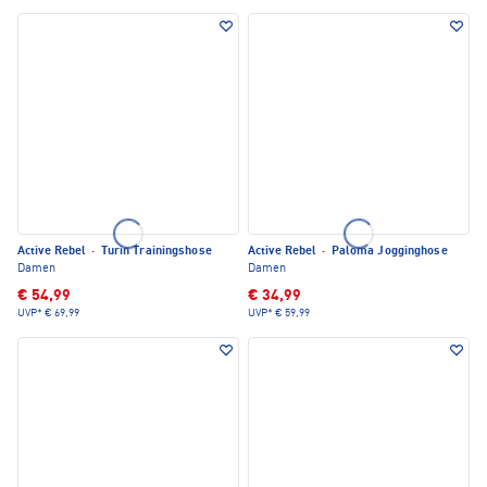
Active Rebel
·
Turin Trainingshose
Active Rebel
·
Paloma Jogginghose
Damen
Damen
€ 54,99
€ 34,99
UVP*
€ 69,99
UVP*
€ 59,99