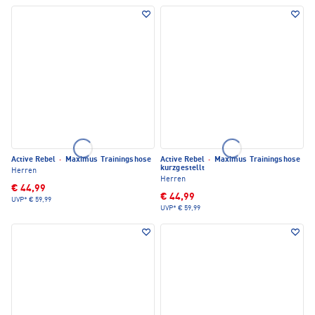
Active Rebel
·
Maximus Trainingshose
Active Rebel
·
Maximus Trainingshose
kurzgestellt
Herren
Herren
€ 44,99
€ 44,99
UVP*
€ 59,99
UVP*
€ 59,99