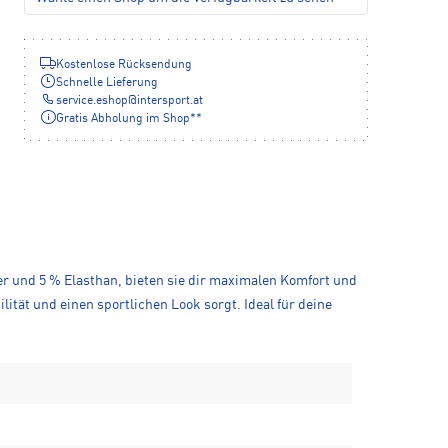
Kostenlose Rücksendung
Schnelle Lieferung
service.eshop
@
intersport.at
Gratis Abholung im Shop**
ter und 5 % Elasthan, bieten sie dir maximalen Komfort und
lität und einen sportlichen Look sorgt. Ideal für deine