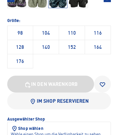
Größe:
98
104
110
116
128
140
152
164
176
IN DEN WARENKORB
IM SHOP RESERVIEREN
Ausgewählter Shop
Shop wählen
Wähle einen Shop um die Verfügbarkeit zu sehen