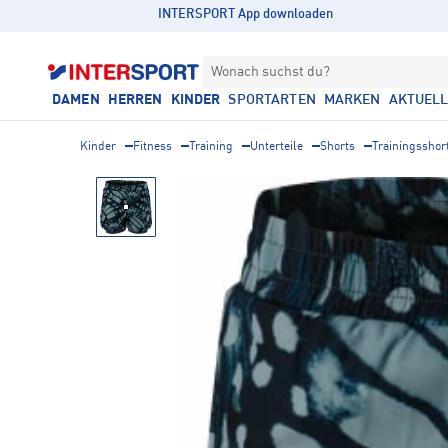
INTERSPORT App downloaden
Wonach suchst du?
DAMEN
HERREN
KINDER
SPORTARTEN
MARKEN
AKTUEL
Kinder
Fitness
Training
Unterteile
Shorts
Trainingsshor