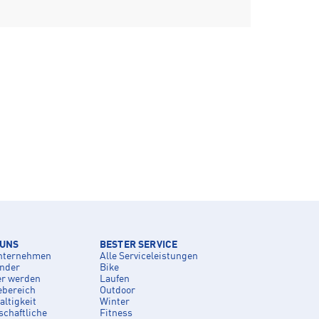
 UNS
BESTER SERVICE
nternehmen
Alle Serviceleistungen
inder
Bike
er werden
Laufen
ebereich
Outdoor
ltigkeit
Winter
schaftliche
Fitness