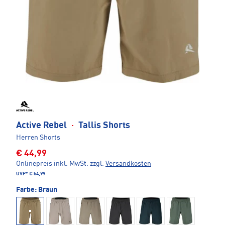
Active Rebel
·
Tallis Shorts
Herren Shorts
€ 44,99
Onlinepreis inkl. MwSt.
zzgl.
Versandkosten
UVP*
€ 54,99
Farbe:
Braun