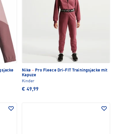
gsjacke
Nike
·
Pro Fleece Dri-FIT Trainingsjacke mit
Kapuze
Kinder
€ 49,99