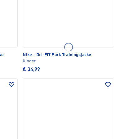
ke
Nike
·
Dri-FIT Park Trainingsjacke
Kinder
€ 34,99