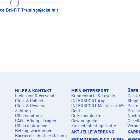
ce Dri-FIT Trainingsjacke mit
HILFE & KONTAKT
MEIN INTERSPORT
ÜBER
Lieferung & Versand
Kundenkarte & Loyalty
Das U
Click & Collect
INTERSPORT App
Shopf
Click & Reserve
INTERSPORT Mastercard®
Partn
Zahlung
Gold
Press
Rücksendung
Gutscheinkarte
Nachha
FAQ - Häufige Fragen
Gewinnspiele
Gesell
Rückrufaktionen
Zufriedenheitsgarantie
Veran
Betrugswarnungen
AKTUELLE WERBUNG
KARRI
Barrierefreiheitserklärung
PROMOTIONS & COUPONS
FIRM