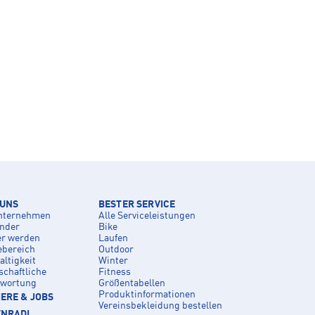
 UNS
BESTER SERVICE
nternehmen
Alle Serviceleistungen
inder
Bike
er werden
Laufen
ebereich
Outdoor
ltigkeit
Winter
schaftliche
Fitness
twortung
Größentabellen
Produktinformationen
ERE & JOBS
Vereinsbekleidung bestellen
ENRADL