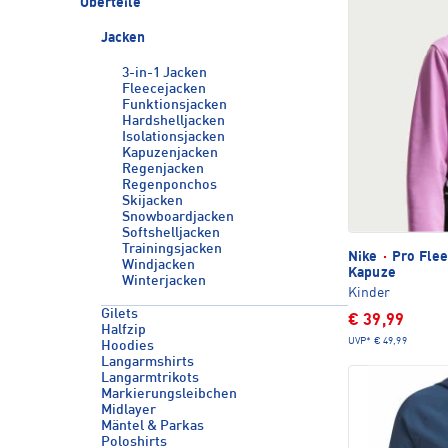
Oberteile
Jacken
3-in-1 Jacken
Fleecejacken
Funktionsjacken
Hardshelljacken
Isolationsjacken
Kapuzenjacken
Regenjacken
Regenponchos
Skijacken
Snowboardjacken
Softshelljacken
Trainingsjacken
Nike
·
Pro Flee
Windjacken
Kapuze
Winterjacken
Kinder
Gilets
€ 39,99
Halfzip
UVP*
€ 49,99
Hoodies
Langarmshirts
Langarmtrikots
Markierungsleibchen
Midlayer
Mäntel & Parkas
Poloshirts