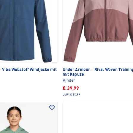
·
Vibe Webstoff Windjacke mit
Under Armour
·
Rival Woven Trainin
mit Kapuze
Kinder
€ 39,99
UVP*
€ 54,99