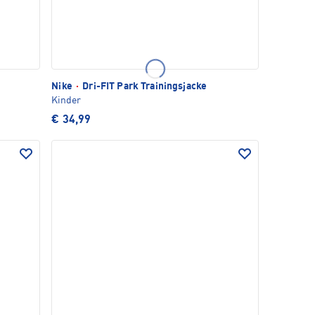
Nike
·
Dri-FIT Park Trainingsjacke
Kinder
€ 34,99