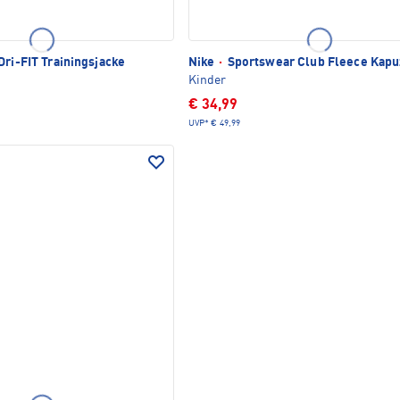
Dri-FIT Trainingsjacke
Nike
·
Sportswear Club Fleece Kapu
Kinder
€ 34,99
UVP*
€ 49,99