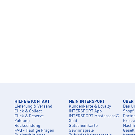
HILFE & KONTAKT
MEIN INTERSPORT
ÜBER
Lieferung & Versand
Kundenkarte & Loyalty
Das U
Click & Collect
INTERSPORT App
Shopf
Click & Reserve
INTERSPORT Mastercard®
Partn
Zahlung
Gold
Press
Rücksendung
Gutscheinkarte
Nachha
FAQ - Häufige Fragen
Gewinnspiele
Gesell