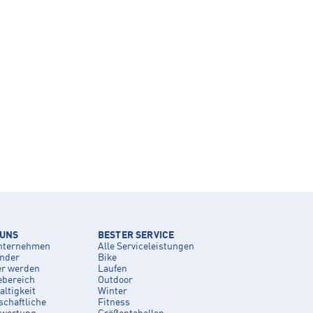
 UNS
BESTER SERVICE
nternehmen
Alle Serviceleistungen
inder
Bike
er werden
Laufen
ebereich
Outdoor
ltigkeit
Winter
schaftliche
Fitness