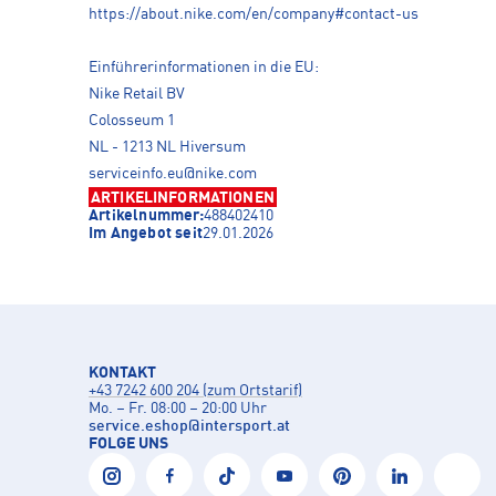
https://about.nike.com/en/company#contact-us
Einführerinformationen in die EU:
Nike Retail BV
Colosseum 1
NL - 1213 NL Hiversum
serviceinfo.eu@nike.com
ARTIKELINFORMATIONEN
Artikelnummer:
488402410
Im Angebot seit
29.01.2026
KONTAKT
+43 7242 600 204 (zum Ortstarif)
Mo. – Fr. 08:00 – 20:00 Uhr
service.eshop
@
intersport.at
FOLGE UNS