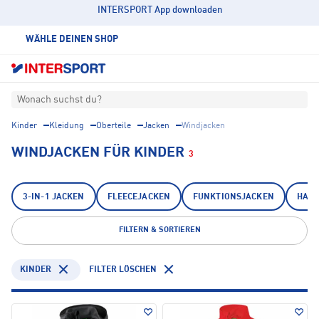
INTERSPORT App downloaden
WÄHLE DEINEN SHOP
Wonach suchst du?
Kinder
Kleidung
Oberteile
Jacken
Windjacken
WINDJACKEN FÜR KINDER
3
3-IN-1 JACKEN
FLEECEJACKEN
FUNKTIONSJACKEN
HARD
FILTERN & SORTIEREN
KINDER
FILTER LÖSCHEN