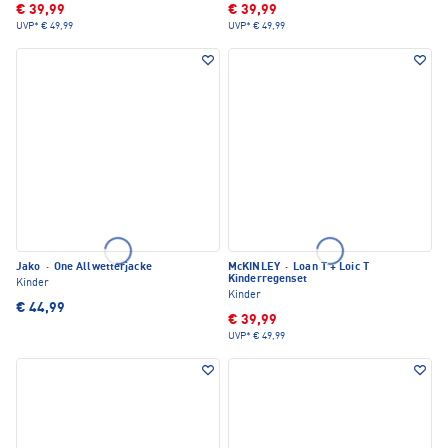
€ 39,99
€ 39,99
UVP*
€ 49,99
UVP*
€ 49,99
Jako
·
One Allwetterjacke
McKINLEY
·
Loan T + Loic T
Kinderregenset
Kinder
Kinder
€ 44,99
€ 39,99
UVP*
€ 49,99