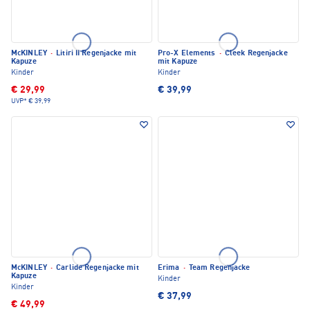
McKINLEY
·
Litiri II Regenjacke mit
Pro-X Elements
·
Cleek Regenjacke
Kapuze
mit Kapuze
Kinder
Kinder
€ 29,99
€ 39,99
UVP*
€ 39,99
McKINLEY
·
Carlide Regenjacke mit
Erima
·
Team Regenjacke
Kapuze
Kinder
Kinder
€ 37,99
€ 49,99