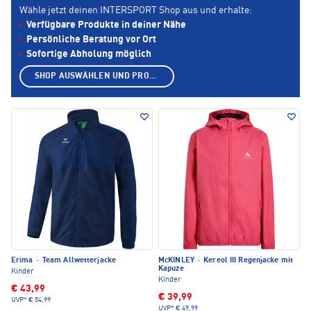
Wähle jetzt deinen INTERSPORT Shop aus und erhalte:
Verfügbare Produkte in deiner Nähe
Persönliche Beratung vor Ort
Sofortige Abholung möglich
SHOP AUSWÄHLEN UND PRODUKTE ANZEIGEN
Erima
·
Team Allwetterjacke
McKINLEY
·
Kereol III Regenjacke mit
Kapuze
Kinder
Kinder
€ 43,99
€ 39,99
UVP*
€ 54,99
UVP*
€ 49,99