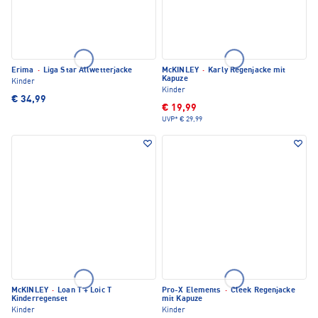
Erima
·
Liga Star Allwetterjacke
McKINLEY
·
Karly Regenjacke mit
Kapuze
Kinder
Kinder
€ 34,99
€ 19,99
UVP*
€ 29,99
McKINLEY
·
Loan T + Loic T
Pro-X Elements
·
Cleek Regenjacke
Kinderregenset
mit Kapuze
Kinder
Kinder