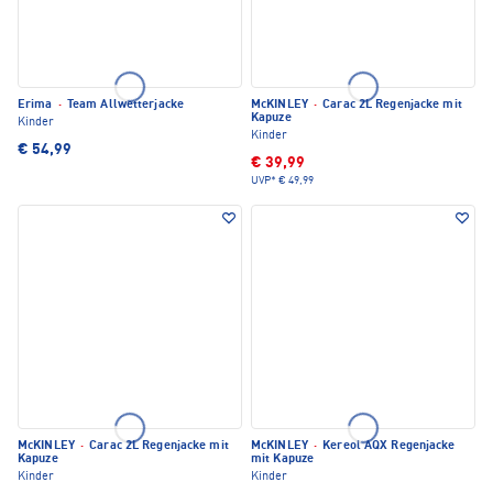
Erima
·
Team Allwetterjacke
McKINLEY
·
Carac 2L Regenjacke mit
Kapuze
Kinder
Kinder
€ 54,99
€ 39,99
UVP*
€ 49,99
McKINLEY
·
Carac 2L Regenjacke mit
McKINLEY
·
Kereol AQX Regenjacke
Kapuze
mit Kapuze
Kinder
Kinder