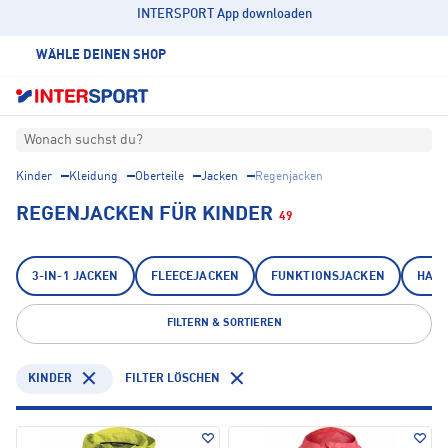
INTERSPORT App downloaden
WÄHLE DEINEN SHOP
Wonach suchst du?
Kinder
Kleidung
Oberteile
Jacken
Regenjacken
REGENJACKEN FÜR KINDER
49
3-IN-1 JACKEN
FLEECEJACKEN
FUNKTIONSJACKEN
HARD
FILTERN & SORTIEREN
KINDER
FILTER LÖSCHEN