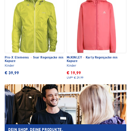
Pro-X Elements
·
Star Regenjacke mit
McKINLEY
·
Karly Regenjacke mit
Kapuze
Kapuze
Kinder
Kinder
€ 39,99
€ 19,99
UVP*
€ 29,99
DEIN SHOP. DEINE PRODUKTE.