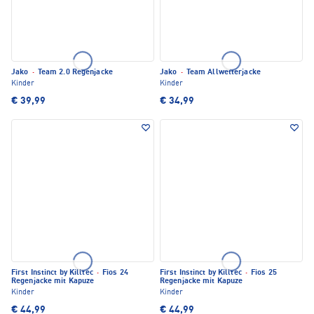
Jako
·
Team 2.0 Regenjacke
Jako
·
Team Allwetterjacke
Kinder
Kinder
€ 39,99
€ 34,99
First Instinct by Killtec
·
Fios 24
First Instinct by Killtec
·
Fios 25
Regenjacke mit Kapuze
Regenjacke mit Kapuze
Kinder
Kinder
€ 44,99
€ 44,99